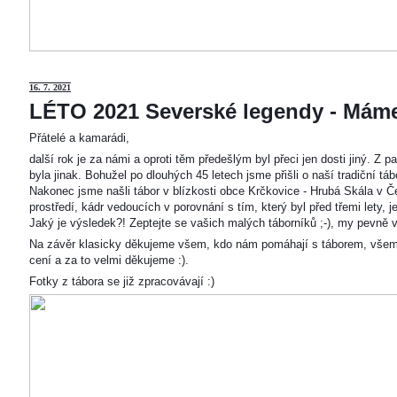
16. 7. 2021
LÉTO 2021 Severské legendy - Mám
Přátelé a kamarádi,
další rok je za námi a oproti těm předešlým byl přeci jen dosti jiný. Z
byla jinak. Bohužel po dlouhých 45 letech jsme přišli o naší tradiční t
Nakonec jsme našli tábor v blízkosti obce Krčkovice - Hrubá Skála v Č
prostředí, kádr vedoucích v porovnání s tím, který byl před třemi lety,
Jaký je výsledek?! Zeptejte se vašich malých táborníků ;-), my pevně v
Na závěr klasicky děkujeme všem, kdo nám pomáhají s táborem, všem
cení a za to velmi děkujeme :).
Fotky z tábora se již zpracovávají :)