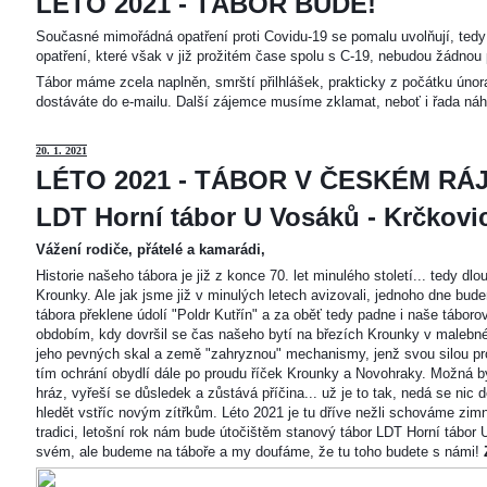
LÉTO 2021 - TÁBOR BUDE!
Současné mimořádná opatření proti Covidu-19 se pomalu uvolňují, tedy 
opatření, které však v již prožitém čase spolu s C-19, nebudou žádnou 
Tábor máme zcela naplněn, smrští přilhlášek, prakticky z počátku únor
dostáváte do e-mailu. Další zájemce musíme zklamat, neboť i řada náh
20
. 1. 2021
LÉTO 2021 - TÁBOR V ČESKÉM RÁJ
LDT Horní tábor U Vosáků - Krčkovice
Vážení rodiče, přátelé a kamarádi,
Historie našeho tábora je již z konce 70. let minulého století... tedy d
Krounky. Ale jak jsme již v minulých letech avizovali, jednoho dne bu
tábora překlene údolí "Poldr Kutřín" a za oběť tedy padne i naše tábor
obdobím, kdy dovršil se čas našeho bytí na březích Krounky v malebné
jeho pevných skal a země "zahryznou" mechanismy, jenž svou silou pro
tím ochrání obydlí dále po proudu říček Krounky a Novohraky. Možná by 
hráz, vyřeší se důsledek a zůstává příčina... už je to tak, nedá se nic d
hledět vstříc novým zítřkům. Léto 2021 je tu dříve nežli schováme zimn
tradici, letošní rok nám bude útočištěm stanový tábor LDT Horní tábo
svém, ale budeme na táboře a my doufáme, že tu toho budete s námi!
Z