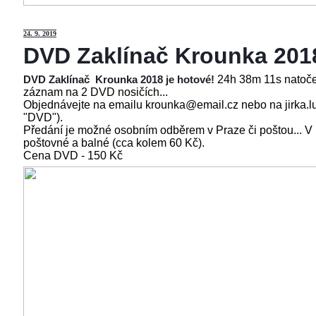
24
. 9. 2019
DVD Zaklínač Krounka 201
24h 38m 11s natoče
DVD Zaklínač Krounka 2018 je hotové!
záznam na 2 DVD nosičích...
Objednávejte na emailu krounka@email.cz nebo na jirka.l
"DVD").
Předání je možné osobním odběrem v Praze či poštou... V
poštovné a balné (cca kolem 60 Kč).
Cena
DVD - 150 Kč