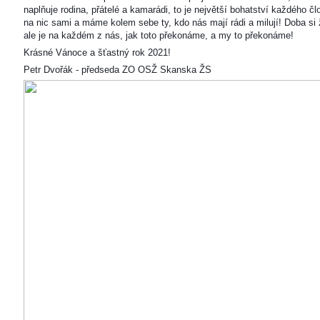
naplňuje rodina, přátelé a kamarádi, to je největší bohatství každého čl
na nic sami a máme kolem sebe ty, kdo nás mají rádi a milují! Doba si ž
ale je na každém z nás, jak toto překonáme, a my to překonáme!
Krásné Vánoce a šťastný rok 2021!
Petr Dvořák - předseda ZO OSŽ Skanska ŽS