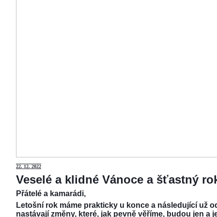
22.
12. 2022
Veselé a klidné Vánoce a šťastný r
Přátelé a kamarádi,
Letošní rok máme prakticky u konce a následující už od
nastávají změny, které, jak pevně věříme, budou jen a j