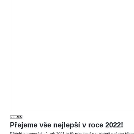
3
. 1. 2022
Přejeme vše nejlepší v roce 2022!
Přátelé a kamarádi :-). rok 2021 je již minulostí a v historii našeho táb