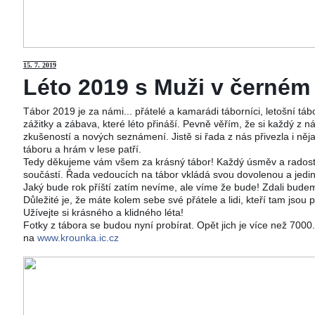
15
. 7. 2019
Léto 2019 s Muži v černém j
Tábor 2019 je za námi... přátelé a kamarádi táborníci, letošní tá
zážitky a zábava, které léto přináší. Pevně věřím, že si každý z ná
zkušeností a nových seznámení. Jistě si řada z nás přivezla i něj
táboru a hrám v lese patří.
Tedy děkujeme vám všem za krásný tábor! Každý úsměv a radost 
součástí. Řada vedoucích na tábor vkládá svou dovolenou a jedi
Jaký bude rok příští zatím nevíme, ale víme že bude! Zdali budeme
Důležité je, že máte kolem sebe své přátele a lidi, kteří tam jsou 
Užívejte si krásného a klidného léta!
Fotky z tábora se budou nyní probírat. Opět jich je více než 700
na
www.krounka.ic.cz