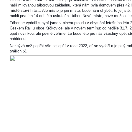
naší milovanou táborovou základnu, která nám byla domovem přes 42 l
místě staví hráz... Ale místo je jen místo, bude nám chybět, to je jisté
mohli prvních 14 dní léta uskutečnit tábor. Nové místo, nové možnosti
Tábor se vydařil s nyní jsme v plném proudu v chystání letošního léta 
Českém Ráji u obce Krčkovice, ale v novém termínu: od neděle 31.7. 2
opět novinkou, ale pevně věříme, že bude léto pro nás všechny opět s
nabídnout.
Nezbývá než popřát vše nejlepší v roce 2022, ať se vydaří a je plný ra
tvářích ;-).