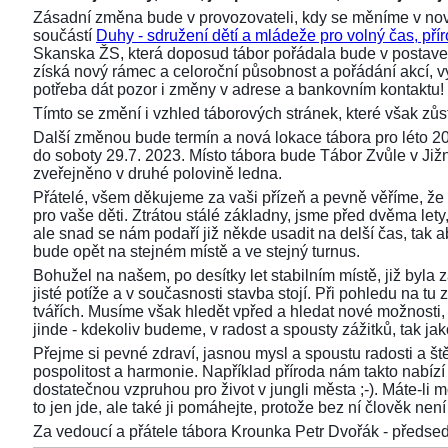
Zásadní změna bude v provozovateli, kdy se měníme v nov
součástí
Duhy - sdružení dětí a mládeže pro volný čas, přír
Skanska ŽS, která doposud tábor pořádala bude v postaven
získá nový rámec a celoroční působnost a pořádání akcí,
potřeba dát pozor i změny v adrese a bankovním kontaktu!
Tímto se změní i vzhled táborových stránek, které však z
Další změnou bude termín a nová lokace tábora pro léto 2
do soboty 29.7. 2023. Místo tábora bude Tábor Zvůle v Již
zveřejněno v druhé polovině ledna.
Přátelé, všem děkujeme za vaši přízeň a pevně věříme, že 
pro vaše děti. Ztrátou stálé základny, jsme před dvěma lety, 
ale snad se nám podaří již někde usadit na delší čas, tak aby
bude opět na stejném místě a ve stejný turnus.
Bohužel na našem, po desítky let stabilním místě, již byla
jisté potíže a v současnosti stavba stojí. Při pohledu na 
tvářích. Musíme však hledět vpřed a hledat nové možnosti,
jinde - kdekoliv budeme, v radost a spousty zážitků, tak ja
Přejme si pevné zdraví, jasnou mysl a spoustu radosti a ště
pospolitost a harmonie. Například příroda nám takto nabízí s
dostatečnou vzpruhou pro život v jungli města ;-). Máte-li 
to jen jde, ale také ji pomáhejte, protože bez ní člověk není 
Za vedoucí a přátele tábora Krounka Petr Dvořák - před