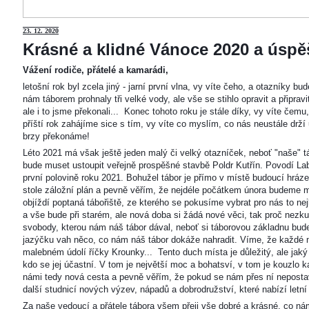
23
. 12. 2020
Krásné a klidné Vánoce 2020 a úspěš
Vážení rodiče, přátelé a kamarádi,
letošní rok byl zcela jiný - jarní první vlna, vy víte čeho, a otazníky 
nám táborem prohnaly tři velké vody, ale vše se stihlo opravit a připravi
ale i to jsme překonali... Konec tohoto roku je stále díky, vy víte čemu
příští rok zahájíme sice s tím, vy víte co myslím, co nás neustále drží
brzy překonáme!
Léto 2021 má však ještě jeden malý či velký otazníček, neboť "naše"
bude muset ustoupit veřejně prospěšné stavbě Poldr Kutřín. Povodí Labe 
první polovině roku 2021. Bohužel tábor je přímo v místě budoucí hráze,
stole záložní plán a pevně věřím, že nejdéle počátkem února budeme m
objíždí poptaná tábořiště, ze kterého se pokusíme vybrat pro nás to n
a vše bude při starém, ale nová doba si žádá nové věci, tak proč nezkus
svobody, kterou nám náš tábor dával, neboť si táborovou základnu bu
jazýčku vah něco, co nám náš tábor dokáže nahradit. Víme, že každé m
malebném údolí říčky Krounky... Tento duch místa je důležitý, ale jaký
kdo se jej účastní. V tom je největší moc a bohatsví, v tom je kouzlo 
námi tedy nová cesta a pevně věřím, že pokud se nám přes ní nepostaví
další studnicí nových výzev, nápadů a dobrodružství, které nabízí letní
Za naše vedoucí a přátele tábora všem přeji vše dobré a krásné, co ná