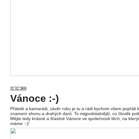
15
. 12. 2019
Vánoce :-)
Přátelé a kamarádi, závěr roku je tu a rádi bychom všem popřáli
znamení shonu a drahých darů. To nejpodstatnější, co člověk potř
Mějte tedy krásné a šťastné Vánoce ve společnosti těch, na kterým
máme :-)!