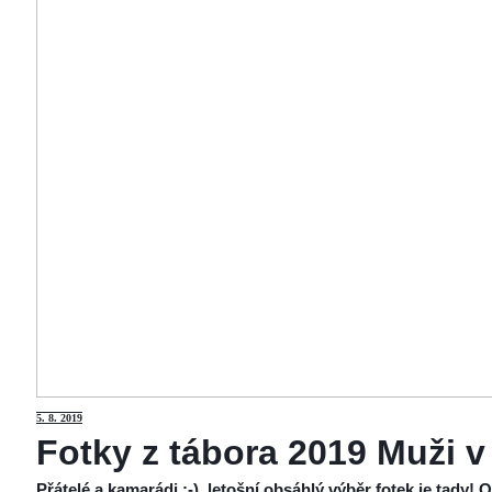
5
. 8. 2019
Fotky z tábora 2019 Muži v
Přátelé a kamarádi :-), letošní obsáhlý výběr fotek je tady!