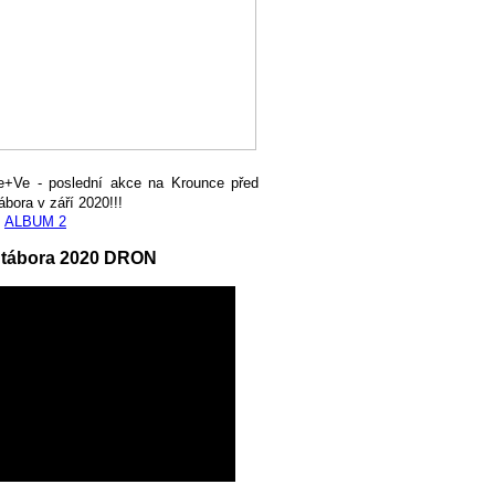
e+Ve - poslední akce na Krounce před
ábora v září 2020!!!
,
ALBUM 2
 tábora 2020 DRON