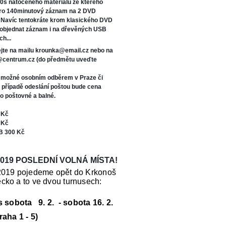
0s natočeného materiálu ze kterého
oro 140minutový záznam na 2 DVD
. Navíc tentokráte kr
om klasického DVD
 objednat záznam i na dřevěných USB
ch...
jte na mailu krounka@email.cz nebo na
s@centrum.cz (do předmětu uveďte
e možné osobním odběrem v Praze či
V případě odeslání poštou bude cena
o poštovné a balné.
 Kč
 Kč
B 300 Kč
019 POSLEDNÍ VOLNÁ MÍSTA!
2019 pojedeme opět do Krkonoš
cko a to ve dvou turnusech:
us sobota 9. 2. - sobota 16. 2.
raha 1 - 5)