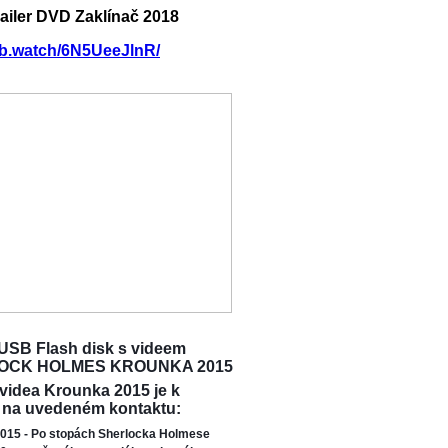
railer DVD Zaklínač 2018
/fb.watch/6N5UeeJlnR/
USB Flash disk s videem
OCK HOLMES KROUNKA 2015
 videa Krounka 2015 je k
 na uvedeném kontaktu:
015 - Po stopách Sherlocka Holmese