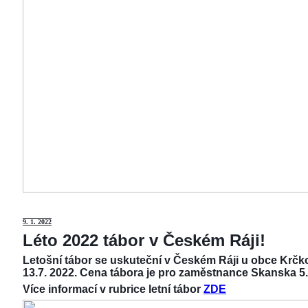
9
. 1. 2022
Léto 2022 tábor v Českém Ráji!
Letošní tábor se uskuteční v Českém Ráji u obce Krčko
13.7. 2022. Cena tábora je pro zaměstnance Skanska 5.
Více informací v rubrice letní tábor
ZDE