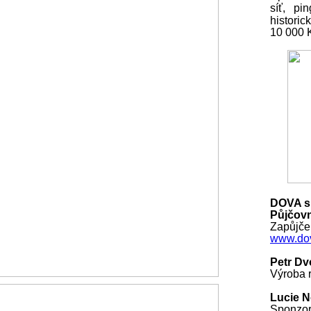
síť, pi
histori
10 000
DOVA s.
Půjčovn
Zapůjčen
www.dov
Petr Dv
Výroba r
Lucie 
Sponzo