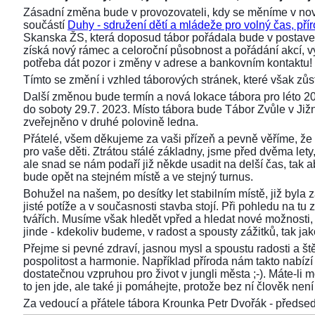
Zásadní změna bude v provozovateli, kdy se měníme v nov
součástí
Duhy - sdružení dětí a mládeže pro volný čas, přír
Skanska ŽS, která doposud tábor pořádala bude v postaven
získá nový rámec a celoroční působnost a pořádání akcí,
potřeba dát pozor i změny v adrese a bankovním kontaktu!
Tímto se změní i vzhled táborových stránek, které však z
Další změnou bude termín a nová lokace tábora pro léto 2
do soboty 29.7. 2023. Místo tábora bude Tábor Zvůle v Již
zveřejněno v druhé polovině ledna.
Přátelé, všem děkujeme za vaši přízeň a pevně věříme, že 
pro vaše děti. Ztrátou stálé základny, jsme před dvěma lety, 
ale snad se nám podaří již někde usadit na delší čas, tak aby
bude opět na stejném místě a ve stejný turnus.
Bohužel na našem, po desítky let stabilním místě, již byla
jisté potíže a v současnosti stavba stojí. Při pohledu na 
tvářích. Musíme však hledět vpřed a hledat nové možnosti,
jinde - kdekoliv budeme, v radost a spousty zážitků, tak ja
Přejme si pevné zdraví, jasnou mysl a spoustu radosti a ště
pospolitost a harmonie. Například příroda nám takto nabízí s
dostatečnou vzpruhou pro život v jungli města ;-). Máte-li 
to jen jde, ale také ji pomáhejte, protože bez ní člověk není 
Za vedoucí a přátele tábora Krounka Petr Dvořák - před