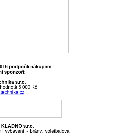
016 podpořili nákupem
í sponzoři:
hnika s.r.o.
 hodnotě 5 000 Kč
technika.cz
 KLADNO s.r.o.
ní vybavení - brány, volejbalová