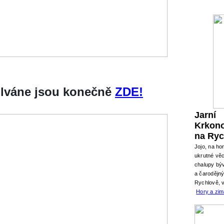
silváne jsou konečně
ZDE!
Jarní
Krkon
na Ryc
Jojo, na ho
ukrutné věc
chalupy býv
a čarodějn
Rychlově, 
Hory a zi