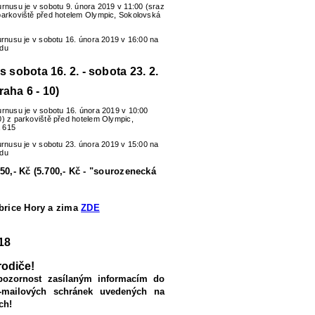
urnusu je v sobotu 9. února 2019 v 11:00 (sraz
parkoviště před hotelem Olympic, Sokolovská
turnusu je v sobotu 16. února 2019 v 16:00 na
zdu
us sobota 16. 2. - sobota 23. 2.
raha 6 - 10)
urnusu je v sobotu 16. února 2019 v 10:00
0) z parkoviště před hotelem Olympic,
 615
turnusu je v sobotu 23. února 2019 v 15:00 na
zdu
50,- Kč (5.700,- Kč - "sourozenecká
ubrice Hory a zima
ZDE
18
rodiče!
pozornost zasílaným informacím do
-mailových schránek uvedených na
ch!