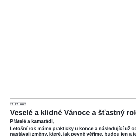
22.
12. 2022
Veselé a klidné Vánoce a šťastný r
Přátelé a kamarádi,
Letošní rok máme prakticky u konce a následující už od
nastávají změny, které, jak pevně věříme, budou jen a j