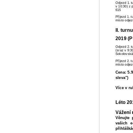
Odjezd 1. t
v 10:30) z 
615
Příjezd 1. 
místo odje
II. turn
2019 (P
Odjezd 2. t
(sraz v 9:3
Sokolovská
Příjezd 2. 
místo odje
Cena: 5.9
sleva")
Více v r
Léto 20
Vážení 
Věnujte 
vašich e
přihlášká