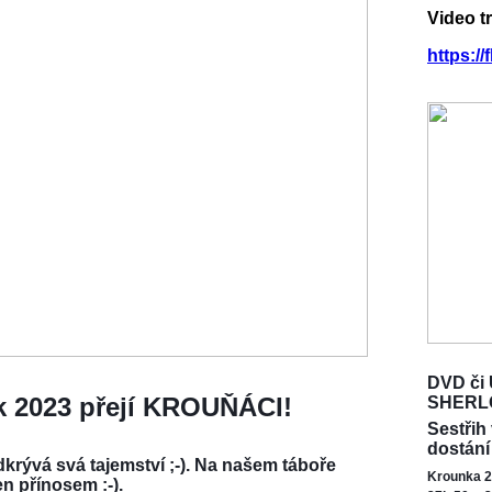
Video t
https:/
DVD či 
ok 2023 přejí KROUŇÁCI!
SHERL
Sestřih
dostání
krývá svá tajemství ;-). Na našem táboře
Krounka 2
en přínosem :-).