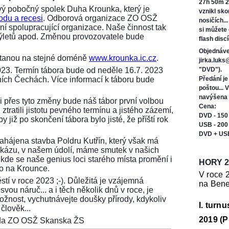
27h 50m 2
ý pobočný spolek Duha Krounka, který je
vznikl sk
odu a recesi
. Odborová organizace ZO OSŽ
nosičích..
í spolupracující organizace. Naše činnost tak
si můžete
 výletů apod. Změnou provozovatele bude
flash discí
Objednáve
ůstanou na stejné doméně
www.krounka.ic.cz
.
jirka.luk
023. Termín tábora bude od neděle 16.7. 2023
"DVD").
ních Čechách. Více informací k táboru bude
Předání j
poštou... 
navýšena 
i přes tyto změny bude náš tábor první volbou
Cena:
ztratili jistotu pevného termínu a jistého zázemí,
DVD - 150
 již po skončení tábora bylo jisté, že příští rok
USB - 200
DVD + US
 zahájena stavba Poldru Kutřín, který však má
tu zkázu, v našem údolí, máme smutek v našich
 kde se naše genius loci starého místa promění i
HORY 2
ko na Krounce.
V roce 
stí v roce 2023 ;-). Důležitá je vzájemná
na Bene
vou náruč... a i těch několik dnů v roce, je
možnost, vychutnávejte doušky přírody, kdykoliv
I. turn
člověk...
2019 (P
seda ZO OSŽ Skanska ŽS