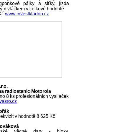
ngponkové pálky a síťky, jízda
ckým vláčkem v celkové hodnotě
 Kč
www.investkladno.cz
r.o.
a radiostanic Motorola
o 8 ks profesionálních vysílaček
asro.cz
ořák
ekvizit v hodnotě 8 625 Kč
Nováková
rské věcné dary - bloky,