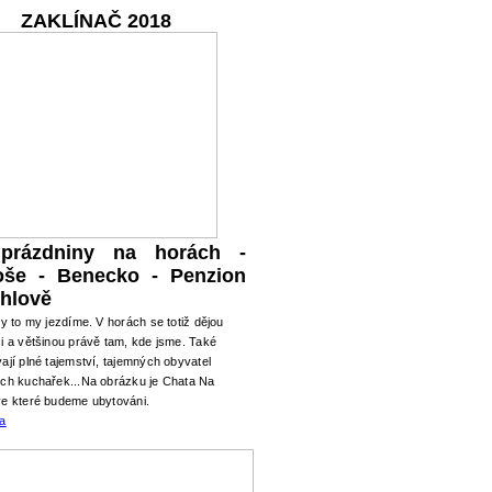
ZAKLÍNAČ 2018
 prázdniny na horách -
oše - Benecko - Penzion
hlově
ry to my jezdíme. V horách se totiž dějou
i a většinou právě tam, kde jsme. Také
ají plné tajemství, tajemných obyvatel
ých kuchařek...Na obrázku je Chata Na
ve které budeme ubytováni.
ma