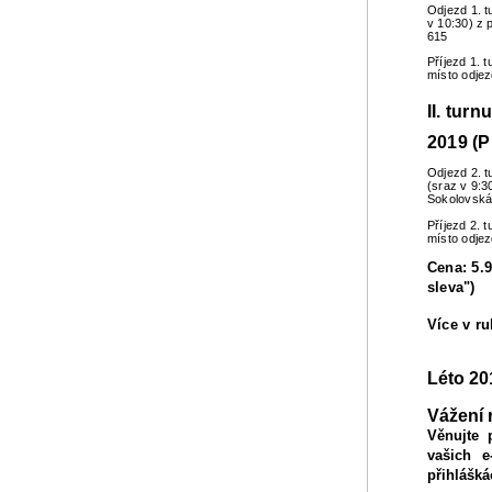
Odjezd 1. t
v 10:30) z 
615
Příjezd 1. 
místo odje
II. turn
2019 (P
Odjezd 2. t
(sraz v 9:3
Sokolovská
Příjezd 2. 
místo odje
Cena: 5.9
sleva")
Více v r
Léto 20
Vážení 
Věnujte 
vašich e
přihlášká