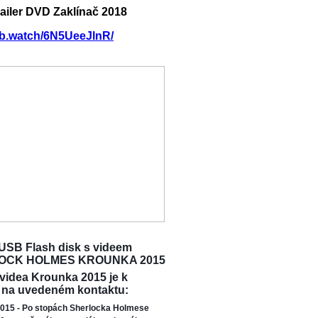
railer DVD Zaklínač 2018
/fb.watch/6N5UeeJlnR/
USB Flash disk s videem
OCK HOLMES KROUNKA 2015
 videa Krounka 2015 je k
 na uvedeném kontaktu:
015 - Po stopách Sherlocka Holmese