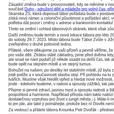
Zásadní změna bude v provozovateli, kdy se měníme v nov
součástí
Duhy - sdružení dětí a mládeže pro volný čas, přír
Skanska ŽS, která doposud tábor pořádala bude v postaven
získá nový rámec a celoroční působnost a pořádání akcí,
potřeba dát pozor i změny v adrese a bankovním kontaktu!
Tímto se změní i vzhled táborových stránek, které však z
Další změnou bude termín a nová lokace tábora pro léto 2
do soboty 29.7. 2023. Místo tábora bude Tábor Zvůle v Již
zveřejněno v druhé polovině ledna.
Přátelé, všem děkujeme za vaši přízeň a pevně věříme, že 
pro vaše děti. Ztrátou stálé základny, jsme před dvěma lety, 
ale snad se nám podaří již někde usadit na delší čas, tak aby
bude opět na stejném místě a ve stejný turnus.
Bohužel na našem, po desítky let stabilním místě, již byla
jisté potíže a v současnosti stavba stojí. Při pohledu na 
tvářích. Musíme však hledět vpřed a hledat nové možnosti,
jinde - kdekoliv budeme, v radost a spousty zážitků, tak ja
Přejme si pevné zdraví, jasnou mysl a spoustu radosti a ště
pospolitost a harmonie. Například příroda nám takto nabízí s
dostatečnou vzpruhou pro život v jungli města ;-). Máte-li 
to jen jde, ale také ji pomáhejte, protože bez ní člověk není 
Za vedoucí a přátele tábora Krounka Petr Dvořák - před