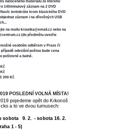
0s natočeného materiálu ze kterého
oro 140minutový záznam na 2 DVD
. Navíc tentokráte kr
om klasického DVD
 objednat záznam i na dřevěných USB
ch...
jte na mailu krounka@email.cz nebo na
s@centrum.cz (do předmětu uveďte
e možné osobním odběrem v Praze či
V případě odeslání poštou bude cena
o poštovné a balné.
 Kč
 Kč
B 300 Kč
019 POSLEDNÍ VOLNÁ MÍSTA!
2019 pojedeme opět do Krkonoš
cko a to ve dvou turnusech:
us sobota 9. 2. - sobota 16. 2.
raha 1 - 5)