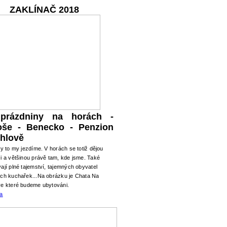
ZAKLÍNAČ 2018
 prázdniny na horách -
oše - Benecko - Penzion
hlově
ry to my jezdíme. V horách se totiž dějou
i a většinou právě tam, kde jsme. Také
ají plné tajemství, tajemných obyvatel
ých kuchařek...Na obrázku je Chata Na
ve které budeme ubytováni.
ma