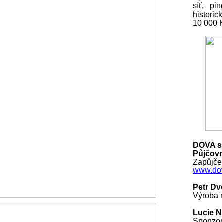
síť, pi
histori
10 000
DOVA s.
Půjčovn
Zapůjčen
www.dov
Petr Dv
Výroba r
Lucie 
Sponzo