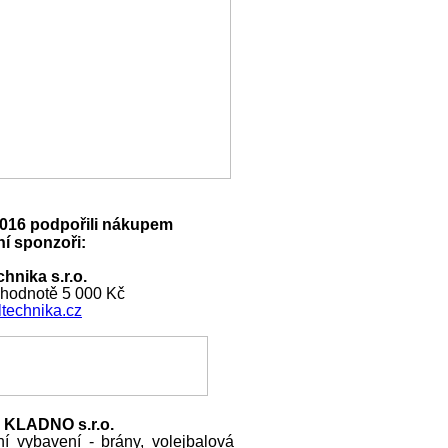
016 podpořili nákupem
í sponzoři:
hnika s.r.o.
 hodnotě 5 000 Kč
technika.cz
 KLADNO s.r.o.
ní vybavení - brány, volejbalová