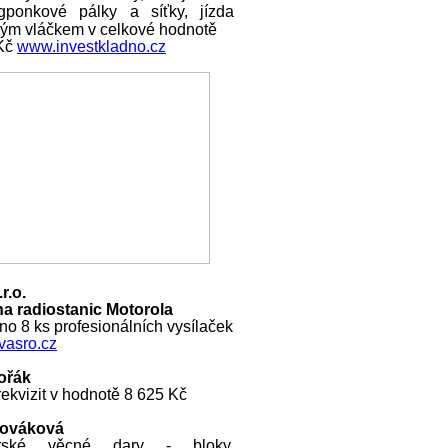
ngponkové pálky a síťky, jízda
ckým vláčkem v celkové hodnotě
 Kč
www.investkladno.cz
r.o.
a radiostanic Motorola
o 8 ks profesionálních vysílaček
asro.cz
ořák
ekvizit v hodnotě 8 625 Kč
Nováková
rské věcné dary - bloky,