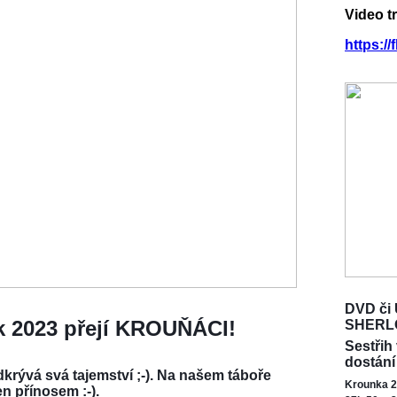
Video t
https:/
DVD či 
ok 2023 přejí KROUŇÁCI!
SHERL
Sestřih
dostání
krývá svá tajemství ;-). Na našem táboře
Krounka 2
en přínosem :-).