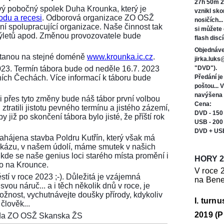
27h 50m 2
ý pobočný spolek Duha Krounka, který je
vznikl sk
odu a recesi
. Odborová organizace ZO OSŽ
nosičích..
í spolupracující organizace. Naše činnost tak
si můžete
 výletů apod. Změnou provozovatele bude
flash discí
Objednáve
ůstanou na stejné doméně
www.krounka.ic.cz
.
jirka.luk
023. Termín tábora bude od neděle 16.7. 2023
"DVD").
ních Čechách. Více informací k táboru bude
Předání j
poštou... 
navýšena 
i přes tyto změny bude náš tábor první volbou
Cena:
ztratili jistotu pevného termínu a jistého zázemí,
DVD - 150
 již po skončení tábora bylo jisté, že příští rok
USB - 200
DVD + US
 zahájena stavba Poldru Kutřín, který však má
tu zkázu, v našem údolí, máme smutek v našich
 kde se naše genius loci starého místa promění i
HORY 2
ko na Krounce.
V roce 
stí v roce 2023 ;-). Důležitá je vzájemná
na Bene
vou náruč... a i těch několik dnů v roce, je
možnost, vychutnávejte doušky přírody, kdykoliv
I. turn
člověk...
2019 (P
seda ZO OSŽ Skanska ŽS