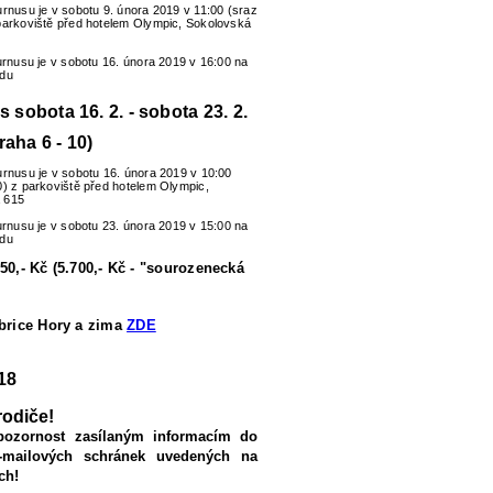
urnusu je v sobotu 9. února 2019 v 11:00 (sraz
parkoviště před hotelem Olympic, Sokolovská
turnusu je v sobotu 16. února 2019 v 16:00 na
zdu
us sobota 16. 2. - sobota 23. 2.
raha 6 - 10)
urnusu je v sobotu 16. února 2019 v 10:00
0) z parkoviště před hotelem Olympic,
 615
turnusu je v sobotu 23. února 2019 v 15:00 na
zdu
50,- Kč (5.700,- Kč - "sourozenecká
ubrice Hory a zima
ZDE
18
rodiče!
pozornost zasílaným informacím do
-mailových schránek uvedených na
ch!