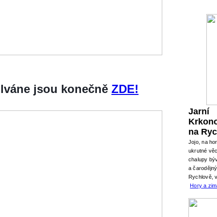
silváne jsou konečně
ZDE!
Jarní
Krkon
na Ryc
Jojo, na ho
ukrutné věc
chalupy býv
a čarodějn
Rychlově, 
Hory a zi