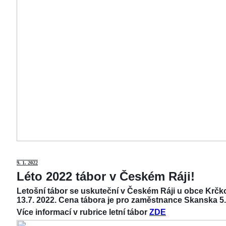
9
. 1. 2022
Léto 2022 tábor v Českém Ráji!
Letošní tábor se uskuteční v Českém Ráji u obce Krčko
13.7. 2022. Cena tábora je pro zaměstnance Skanska 5.
Více informací v rubrice letní tábor
ZDE