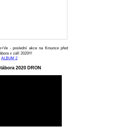
e+Ve - poslední akce na Krounce před
ábora v září 2020!!!
,
ALBUM 2
 tábora 2020 DRON