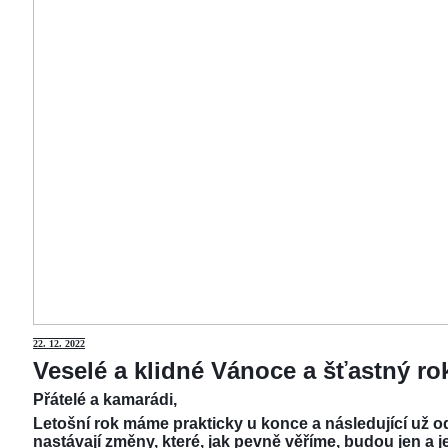
22.
12. 2022
Veselé a klidné Vánoce a šťastný r
Přátelé a kamarádi,
Letošní rok máme prakticky u konce a následující už od
nastávají změny, které, jak pevně věříme, budou jen a j