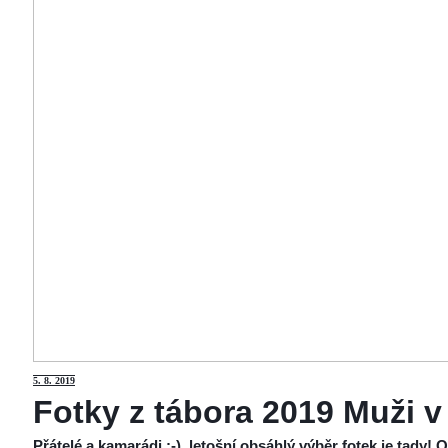
5
. 8. 2019
Fotky z tábora 2019 Muži v
Přátelé a kamarádi :-), letošní obsáhlý výběr fotek je tady!