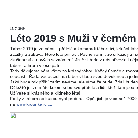
15
. 7. 2019
Léto 2019 s Muži v černém j
Tábor 2019 je za námi... přátelé a kamarádi táborníci, letošní tá
zážitky a zábava, které léto přináší. Pevně věřím, že si každý z ná
zkušeností a nových seznámení. Jistě si řada z nás přivezla i něj
táboru a hrám v lese patří.
Tedy děkujeme vám všem za krásný tábor! Každý úsměv a radost 
součástí. Řada vedoucích na tábor vkládá svou dovolenou a jedi
Jaký bude rok příští zatím nevíme, ale víme že bude! Zdali budeme
Důležité je, že máte kolem sebe své přátele a lidi, kteří tam jsou 
Užívejte si krásného a klidného léta!
Fotky z tábora se budou nyní probírat. Opět jich je více než 700
na
www.krounka.ic.cz