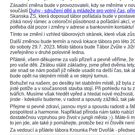
Zásadní změna bude v provozovateli, kdy se měníme v nov
součástí
Duhy - sdružení dětí a mládeže pro volný čas, přír
Skanska ŽS, která doposud tábor pořádala bude v postaven
získá nový rámec a celoroční působnost a pořádání akcí,
potřeba dát pozor i změny v adrese a bankovním kontaktu!
Tímto se změní i vzhled táborových stránek, které však z
Další změnou bude termín a nová lokace tábora pro léto 2
do soboty 29.7. 2023. Místo tábora bude Tábor Zvůle v Již
zveřejněno v druhé polovině ledna.
Přátelé, všem děkujeme za vaši přízeň a pevně věříme, že 
pro vaše děti. Ztrátou stálé základny, jsme před dvěma lety, 
ale snad se nám podaří již někde usadit na delší čas, tak aby
bude opět na stejném místě a ve stejný turnus.
Bohužel na našem, po desítky let stabilním místě, již byla
jisté potíže a v současnosti stavba stojí. Při pohledu na 
tvářích. Musíme však hledět vpřed a hledat nové možnosti,
jinde - kdekoliv budeme, v radost a spousty zážitků, tak ja
Přejme si pevné zdraví, jasnou mysl a spoustu radosti a ště
pospolitost a harmonie. Například příroda nám takto nabízí s
dostatečnou vzpruhou pro život v jungli města ;-). Máte-li 
to jen jde, ale také ji pomáhejte, protože bez ní člověk není 
Za vedoucí a přátele tábora Krounka Petr Dvořák - před