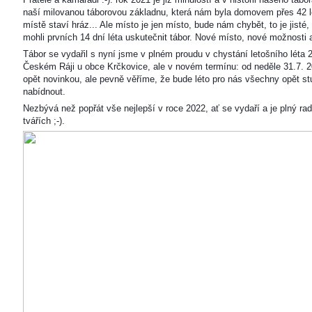
naší milovanou táborovou základnu, která nám byla domovem přes 42 l
místě staví hráz... Ale místo je jen místo, bude nám chybět, to je jisté
mohli prvních 14 dní léta uskutečnit tábor. Nové místo, nové možnosti
Tábor se vydařil s nyní jsme v plném proudu v chystání letošního léta 
Českém Ráji u obce Krčkovice, ale v novém termínu: od neděle 31.7. 2
opět novinkou, ale pevně věříme, že bude léto pro nás všechny opět s
nabídnout.
Nezbývá než popřát vše nejlepší v roce 2022, ať se vydaří a je plný ra
tvářích ;-).