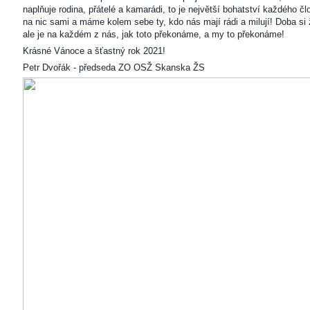
naplňuje rodina, přátelé a kamarádi, to je největší bohatství každého čl
na nic sami a máme kolem sebe ty, kdo nás mají rádi a milují! Doba si ž
ale je na každém z nás, jak toto překonáme, a my to překonáme!
Krásné Vánoce a šťastný rok 2021!
Petr Dvořák - předseda ZO OSŽ Skanska ŽS