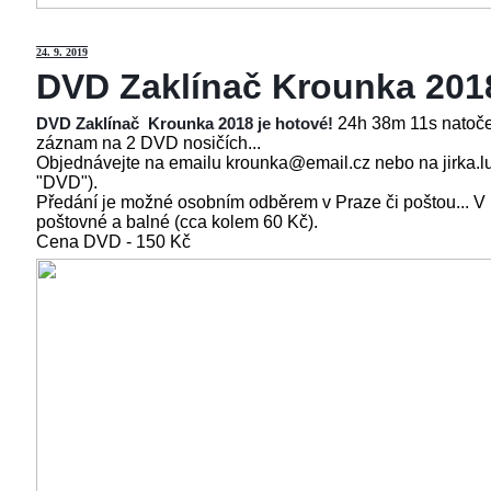
24
. 9. 2019
DVD Zaklínač Krounka 201
24h 38m 11s natoče
DVD Zaklínač Krounka 2018 je hotové!
záznam na 2 DVD nosičích...
Objednávejte na emailu krounka@email.cz nebo na jirka.l
"DVD").
Předání je možné osobním odběrem v Praze či poštou... V
poštovné a balné (cca kolem 60 Kč).
Cena
DVD - 150 Kč