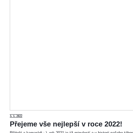
3
. 1. 2022
Přejeme vše nejlepší v roce 2022!
Přátelé a kamarádi :-). rok 2021 je již minulostí a v historii našeho táb