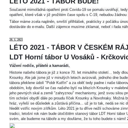
LÉTO 2021 - TÁBOR BUDE!
Současné mimořádná opatření proti Covidu-19 se pomalu uvolňují, tedy 
opatření, které však v již prožitém čase spolu s C-19, nebudou žádnou 
Tábor máme zcela naplněn, smrští přilhlášek, prakticky z počátku únor
dostáváte do e-mailu. Další zájemce musíme zklamat, neboť i řada náh
20
. 1. 2021
LÉTO 2021 - TÁBOR V ČESKÉM RÁJ
LDT Horní tábor U Vosáků - Krčkovice
Vážení rodiče, přátelé a kamarádi,
Historie našeho tábora je již z konce 70. let minulého století... tedy d
Krounky. Ale jak jsme již v minulých letech avizovali, jednoho dne bu
tábora překlene údolí "Poldr Kutřín" a za oběť tedy padne i naše tábor
obdobím, kdy dovršil se čas našeho bytí na březích Krounky v malebné
jeho pevných skal a země "zahryznou" mechanismy, jenž svou silou pro
tím ochrání obydlí dále po proudu říček Krounky a Novohraky. Možná by 
hráz, vyřeší se důsledek a zůstává příčina... už je to tak, nedá se nic d
hledět vstříc novým zítřkům. Léto 2021 je tu dříve nežli schováme zimn
tradici, letošní rok nám bude útočištěm stanový tábor LDT Horní tábo
svém, ale budeme na táboře a my doufáme, že tu toho budete s námi!
Z