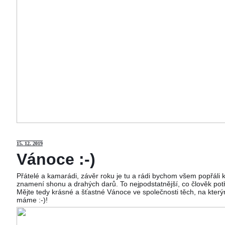
15
. 12. 2019
Vánoce :-)
Přátelé a kamarádi, závěr roku je tu a rádi bychom všem popřáli
znamení shonu a drahých darů. To nejpodstatnější, co člověk potř
Mějte tedy krásné a šťastné Vánoce ve společnosti těch, na kterým
máme :-)!