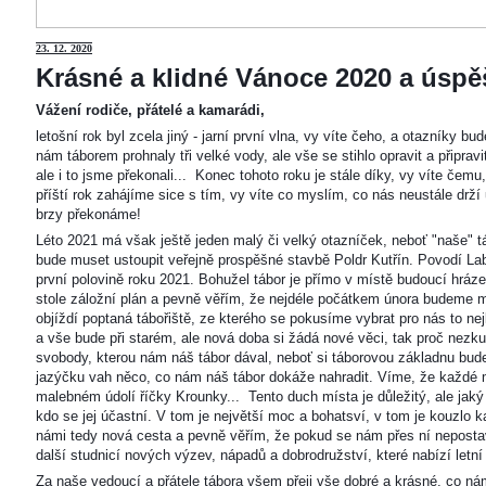
23
. 12. 2020
Krásné a klidné Vánoce 2020 a úspěš
Vážení rodiče, přátelé a kamarádi,
letošní rok byl zcela jiný - jarní první vlna, vy víte čeho, a otazníky 
nám táborem prohnaly tři velké vody, ale vše se stihlo opravit a připravi
ale i to jsme překonali... Konec tohoto roku je stále díky, vy víte čemu
příští rok zahájíme sice s tím, vy víte co myslím, co nás neustále drží
brzy překonáme!
Léto 2021 má však ještě jeden malý či velký otazníček, neboť "naše"
bude muset ustoupit veřejně prospěšné stavbě Poldr Kutřín. Povodí Labe 
první polovině roku 2021. Bohužel tábor je přímo v místě budoucí hráze,
stole záložní plán a pevně věřím, že nejdéle počátkem února budeme m
objíždí poptaná tábořiště, ze kterého se pokusíme vybrat pro nás to n
a vše bude při starém, ale nová doba si žádá nové věci, tak proč nezkus
svobody, kterou nám náš tábor dával, neboť si táborovou základnu bu
jazýčku vah něco, co nám náš tábor dokáže nahradit. Víme, že každé m
malebném údolí říčky Krounky... Tento duch místa je důležitý, ale jaký
kdo se jej účastní. V tom je největší moc a bohatsví, v tom je kouzlo 
námi tedy nová cesta a pevně věřím, že pokud se nám přes ní nepostaví
další studnicí nových výzev, nápadů a dobrodružství, které nabízí letní
Za naše vedoucí a přátele tábora všem přeji vše dobré a krásné, co ná