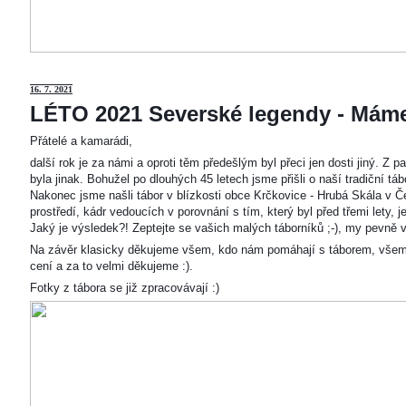
16. 7. 2021
LÉTO 2021 Severské legendy - Mám
Přátelé a kamarádi,
další rok je za námi a oproti těm předešlým byl přeci jen dosti jiný. Z
byla jinak. Bohužel po dlouhých 45 letech jsme přišli o naší tradiční t
Nakonec jsme našli tábor v blízkosti obce Krčkovice - Hrubá Skála v Č
prostředí, kádr vedoucích v porovnání s tím, který byl před třemi lety,
Jaký je výsledek?! Zeptejte se vašich malých táborníků ;-), my pevně v
Na závěr klasicky děkujeme všem, kdo nám pomáhají s táborem, všem
cení a za to velmi děkujeme :).
Fotky z tábora se již zpracovávají :)