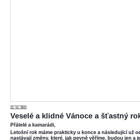
22.
12. 2022
Veselé a klidné Vánoce a šťastný r
Přátelé a kamarádi,
Letošní rok máme prakticky u konce a následující už od
nastávají změny, které, jak pevně věříme, budou jen a j