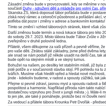
Zásadní změna bude v provozovateli, kdy se měníme v nov
součástí
Duhy - sdružení dětí a mládeže pro volný čas, přír
Skanska ŽS, která doposud tábor pořádala bude v postaven
získá nový rámec a celoroční působnost a pořádání akcí,
potřeba dát pozor i změny v adrese a bankovním kontaktu!
Tímto se změní i vzhled táborových stránek, které však z
Další změnou bude termín a nová lokace tábora pro léto 2
do soboty 29.7. 2023. Místo tábora bude Tábor Zvůle v Již
zveřejněno v druhé polovině ledna.
Přátelé, všem děkujeme za vaši přízeň a pevně věříme, že 
pro vaše děti. Ztrátou stálé základny, jsme před dvěma lety, 
ale snad se nám podaří již někde usadit na delší čas, tak aby
bude opět na stejném místě a ve stejný turnus.
Bohužel na našem, po desítky let stabilním místě, již byla
jisté potíže a v současnosti stavba stojí. Při pohledu na 
tvářích. Musíme však hledět vpřed a hledat nové možnosti,
jinde - kdekoliv budeme, v radost a spousty zážitků, tak ja
Přejme si pevné zdraví, jasnou mysl a spoustu radosti a ště
pospolitost a harmonie. Například příroda nám takto nabízí s
dostatečnou vzpruhou pro život v jungli města ;-). Máte-li 
to jen jde, ale také ji pomáhejte, protože bez ní člověk není 
Za vedoucí a přátele tábora Krounka Petr Dvořák - před