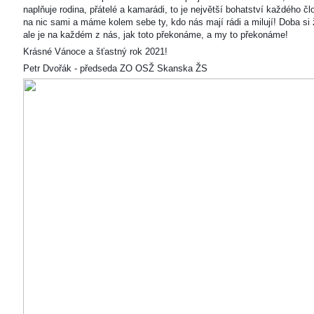
naplňuje rodina, přátelé a kamarádi, to je největší bohatství každého čl
na nic sami a máme kolem sebe ty, kdo nás mají rádi a milují! Doba si ž
ale je na každém z nás, jak toto překonáme, a my to překonáme!
Krásné Vánoce a šťastný rok 2021!
Petr Dvořák - předseda ZO OSŽ Skanska ŽS