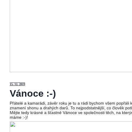
15
. 12. 2019
Vánoce :-)
Přátelé a kamarádi, závěr roku je tu a rádi bychom všem popřáli
znamení shonu a drahých darů. To nejpodstatnější, co člověk potř
Mějte tedy krásné a šťastné Vánoce ve společnosti těch, na kterým
máme :-)!