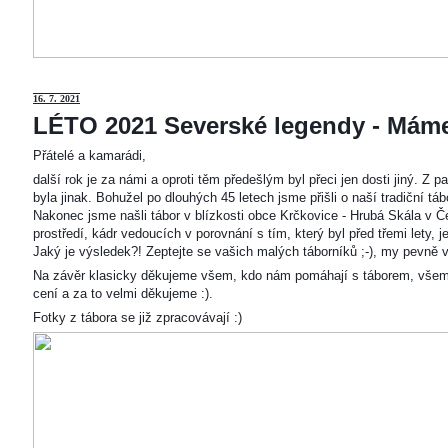
16. 7. 2021
LÉTO 2021 Severské legendy - Mám
Přátelé a kamarádi,
další rok je za námi a oproti těm předešlým byl přeci jen dosti jiný. Z
byla jinak. Bohužel po dlouhých 45 letech jsme přišli o naší tradiční t
Nakonec jsme našli tábor v blízkosti obce Krčkovice - Hrubá Skála v Č
prostředí, kádr vedoucích v porovnání s tím, který byl před třemi lety,
Jaký je výsledek?! Zeptejte se vašich malých táborníků ;-), my pevně v
Na závěr klasicky děkujeme všem, kdo nám pomáhají s táborem, všem
cení a za to velmi děkujeme :).
Fotky z tábora se již zpracovávají :)