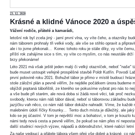
23
. 12. 2020
Krásné a klidné Vánoce 2020 a úspěš
Vážení rodiče, přátelé a kamarádi,
letošní rok byl zcela jiný - jarní první vlna, vy víte čeho, a otazníky 
nám táborem prohnaly tři velké vody, ale vše se stihlo opravit a připravi
ale i to jsme překonali... Konec tohoto roku je stále díky, vy víte čemu
příští rok zahájíme sice s tím, vy víte co myslím, co nás neustále drží
brzy překonáme!
Léto 2021 má však ještě jeden malý či velký otazníček, neboť "naše"
bude muset ustoupit veřejně prospěšné stavbě Poldr Kutřín. Povodí Labe 
první polovině roku 2021. Bohužel tábor je přímo v místě budoucí hráze,
stole záložní plán a pevně věřím, že nejdéle počátkem února budeme m
objíždí poptaná tábořiště, ze kterého se pokusíme vybrat pro nás to n
a vše bude při starém, ale nová doba si žádá nové věci, tak proč nezkus
svobody, kterou nám náš tábor dával, neboť si táborovou základnu bu
jazýčku vah něco, co nám náš tábor dokáže nahradit. Víme, že každé m
malebném údolí říčky Krounky... Tento duch místa je důležitý, ale jaký
kdo se jej účastní. V tom je největší moc a bohatsví, v tom je kouzlo 
námi tedy nová cesta a pevně věřím, že pokud se nám přes ní nepostaví
další studnicí nových výzev, nápadů a dobrodružství, které nabízí letní
Za naše vedoucí a přátele tábora všem přeji vše dobré a krásné, co ná