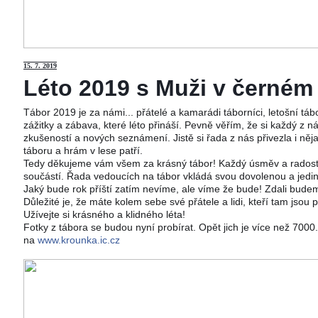
15
. 7. 2019
Léto 2019 s Muži v černém j
Tábor 2019 je za námi... přátelé a kamarádi táborníci, letošní tá
zážitky a zábava, které léto přináší. Pevně věřím, že si každý z ná
zkušeností a nových seznámení. Jistě si řada z nás přivezla i něj
táboru a hrám v lese patří.
Tedy děkujeme vám všem za krásný tábor! Každý úsměv a radost 
součástí. Řada vedoucích na tábor vkládá svou dovolenou a jedi
Jaký bude rok příští zatím nevíme, ale víme že bude! Zdali budeme
Důležité je, že máte kolem sebe své přátele a lidi, kteří tam jsou 
Užívejte si krásného a klidného léta!
Fotky z tábora se budou nyní probírat. Opět jich je více než 700
na
www.krounka.ic.cz