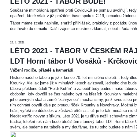
LÉTO 2021 - TÁBOR BUDE!
Současné mimořádná opatření proti Covidu-19 se pomalu uvolňují, tedy 
opatření, které však v již prožitém čase spolu s C-19, nebudou žádnou 
Tábor máme zcela naplněn, smrští přilhlášek, prakticky z počátku únor
dostáváte do e-mailu. Další zájemce musíme zklamat, neboť i řada náh
20
. 1. 2021
LÉTO 2021 - TÁBOR V ČESKÉM RÁJ
LDT Horní tábor U Vosáků - Krčkovice
Vážení rodiče, přátelé a kamarádi,
Historie našeho tábora je již z konce 70. let minulého století... tedy d
Krounky. Ale jak jsme již v minulých letech avizovali, jednoho dne bu
tábora překlene údolí "Poldr Kutřín" a za oběť tedy padne i naše tábor
obdobím, kdy dovršil se čas našeho bytí na březích Krounky v malebné
jeho pevných skal a země "zahryznou" mechanismy, jenž svou silou pro
tím ochrání obydlí dále po proudu říček Krounky a Novohraky. Možná by 
hráz, vyřeší se důsledek a zůstává příčina... už je to tak, nedá se nic d
hledět vstříc novým zítřkům. Léto 2021 je tu dříve nežli schováme zimn
tradici, letošní rok nám bude útočištěm stanový tábor LDT Horní tábo
svém, ale budeme na táboře a my doufáme, že tu toho budete s námi!
Z