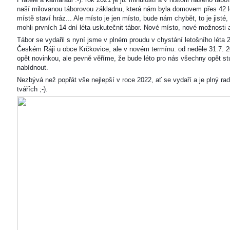
naší milovanou táborovou základnu, která nám byla domovem přes 42 l
místě staví hráz... Ale místo je jen místo, bude nám chybět, to je jisté
mohli prvních 14 dní léta uskutečnit tábor. Nové místo, nové možnosti
Tábor se vydařil s nyní jsme v plném proudu v chystání letošního léta 
Českém Ráji u obce Krčkovice, ale v novém termínu: od neděle 31.7. 2
opět novinkou, ale pevně věříme, že bude léto pro nás všechny opět s
nabídnout.
Nezbývá než popřát vše nejlepší v roce 2022, ať se vydaří a je plný ra
tvářích ;-).