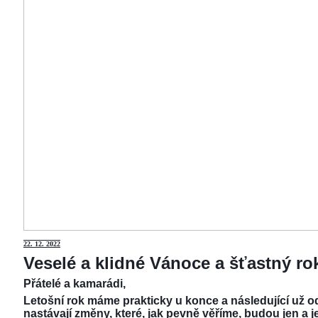
22.
12. 2022
Veselé a klidné Vánoce a šťastný r
Přátelé a kamarádi,
Letošní rok máme prakticky u konce a následující už od
nastávají změny, které, jak pevně věříme, budou jen a j