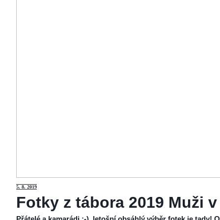
5
. 8. 2019
Fotky z tábora 2019 Muži v
Přátelé a kamarádi :-), letošní obsáhlý výběr fotek je tady!