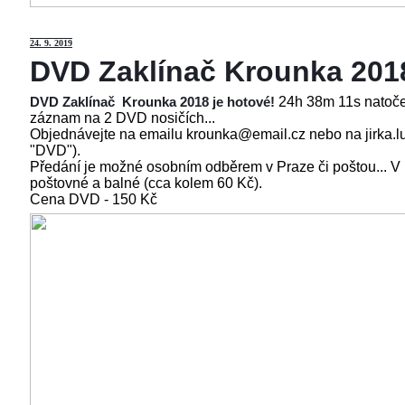
24
. 9. 2019
DVD Zaklínač Krounka 201
24h 38m 11s natoče
DVD Zaklínač Krounka 2018 je hotové!
záznam na 2 DVD nosičích...
Objednávejte na emailu krounka@email.cz nebo na jirka.l
"DVD").
Předání je možné osobním odběrem v Praze či poštou... V
poštovné a balné (cca kolem 60 Kč).
Cena
DVD - 150 Kč