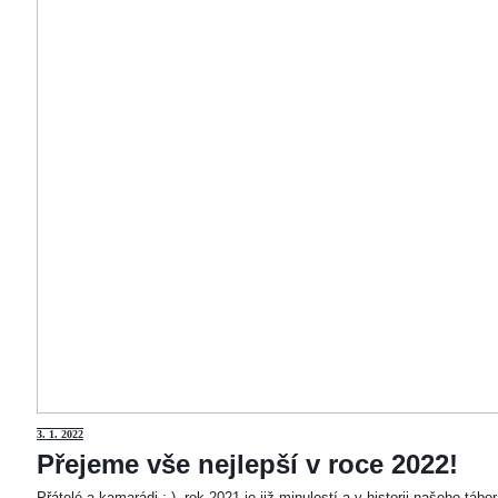
3
. 1. 2022
Přejeme vše nejlepší v roce 2022!
Přátelé a kamarádi :-). rok 2021 je již minulostí a v historii našeho táb