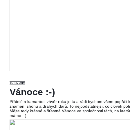
15
. 12. 2019
Vánoce :-)
Přátelé a kamarádi, závěr roku je tu a rádi bychom všem popřáli
znamení shonu a drahých darů. To nejpodstatnější, co člověk potř
Mějte tedy krásné a šťastné Vánoce ve společnosti těch, na kterým
máme :-)!