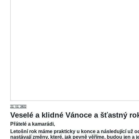
22.
12. 2022
Veselé a klidné Vánoce a šťastný r
Přátelé a kamarádi,
Letošní rok máme prakticky u konce a následující už od
nastávají změny, které, jak pevně věříme, budou jen a j