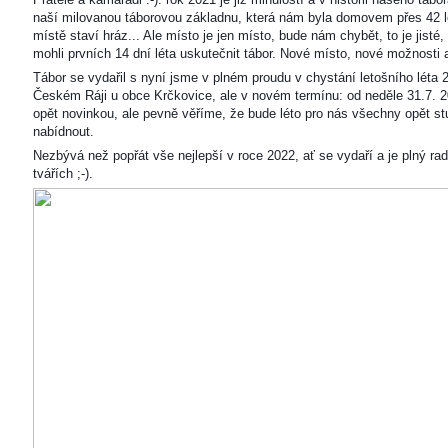
naší milovanou táborovou základnu, která nám byla domovem přes 42 l
místě staví hráz... Ale místo je jen místo, bude nám chybět, to je jisté
mohli prvních 14 dní léta uskutečnit tábor. Nové místo, nové možnosti
Tábor se vydařil s nyní jsme v plném proudu v chystání letošního léta 
Českém Ráji u obce Krčkovice, ale v novém termínu: od neděle 31.7. 2
opět novinkou, ale pevně věříme, že bude léto pro nás všechny opět s
nabídnout.
Nezbývá než popřát vše nejlepší v roce 2022, ať se vydaří a je plný ra
tvářích ;-).