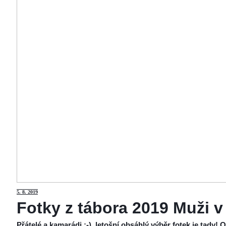
5
. 8. 2019
Fotky z tábora 2019 Muži v
Přátelé a kamarádi :-), letošní obsáhlý výběr fotek je tady!