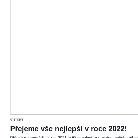
3
. 1. 2022
Přejeme vše nejlepší v roce 2022!
Přátelé a kamarádi :-). rok 2021 je již minulostí a v historii našeho táb