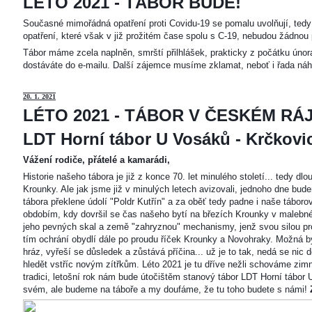
LÉTO 2021 - TÁBOR BUDE!
Současné mimořádná opatření proti Covidu-19 se pomalu uvolňují, tedy 
opatření, které však v již prožitém čase spolu s C-19, nebudou žádnou 
Tábor máme zcela naplněn, smrští přilhlášek, prakticky z počátku únor
dostáváte do e-mailu. Další zájemce musíme zklamat, neboť i řada náh
20
. 1. 2021
LÉTO 2021 - TÁBOR V ČESKÉM RÁJ
LDT Horní tábor U Vosáků - Krčkovice
Vážení rodiče, přátelé a kamarádi,
Historie našeho tábora je již z konce 70. let minulého století... tedy d
Krounky. Ale jak jsme již v minulých letech avizovali, jednoho dne bu
tábora překlene údolí "Poldr Kutřín" a za oběť tedy padne i naše tábor
obdobím, kdy dovršil se čas našeho bytí na březích Krounky v malebné
jeho pevných skal a země "zahryznou" mechanismy, jenž svou silou pro
tím ochrání obydlí dále po proudu říček Krounky a Novohraky. Možná by 
hráz, vyřeší se důsledek a zůstává příčina... už je to tak, nedá se nic d
hledět vstříc novým zítřkům. Léto 2021 je tu dříve nežli schováme zimn
tradici, letošní rok nám bude útočištěm stanový tábor LDT Horní tábo
svém, ale budeme na táboře a my doufáme, že tu toho budete s námi!
Z