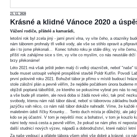
23
. 12. 2020
Krásné a klidné Vánoce 2020 a úspěš
Vážení rodiče, přátelé a kamarádi,
letošní rok byl zcela jiný - jarní první vlna, vy víte čeho, a otazníky 
nám táborem prohnaly tři velké vody, ale vše se stihlo opravit a připravi
ale i to jsme překonali... Konec tohoto roku je stále díky, vy víte čemu
příští rok zahájíme sice s tím, vy víte co myslím, co nás neustále drží
brzy překonáme!
Léto 2021 má však ještě jeden malý či velký otazníček, neboť "naše"
bude muset ustoupit veřejně prospěšné stavbě Poldr Kutřín. Povodí Labe 
první polovině roku 2021. Bohužel tábor je přímo v místě budoucí hráze,
stole záložní plán a pevně věřím, že nejdéle počátkem února budeme m
objíždí poptaná tábořiště, ze kterého se pokusíme vybrat pro nás to n
a vše bude při starém, ale nová doba si žádá nové věci, tak proč nezkus
svobody, kterou nám náš tábor dával, neboť si táborovou základnu bu
jazýčku vah něco, co nám náš tábor dokáže nahradit. Víme, že každé m
malebném údolí říčky Krounky... Tento duch místa je důležitý, ale jaký
kdo se jej účastní. V tom je největší moc a bohatsví, v tom je kouzlo 
námi tedy nová cesta a pevně věřím, že pokud se nám přes ní nepostaví
další studnicí nových výzev, nápadů a dobrodružství, které nabízí letní
Za naše vedoucí a přátele tábora všem přeji vše dobré a krásné, co ná