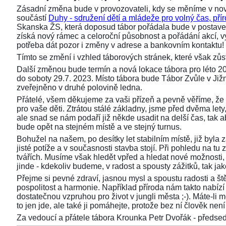
Zásadní změna bude v provozovateli, kdy se měníme v nov
součástí
Duhy - sdružení dětí a mládeže pro volný čas, přír
Skanska ŽS, která doposud tábor pořádala bude v postaven
získá nový rámec a celoroční působnost a pořádání akcí,
potřeba dát pozor i změny v adrese a bankovním kontaktu!
Tímto se změní i vzhled táborových stránek, které však z
Další změnou bude termín a nová lokace tábora pro léto 2
do soboty 29.7. 2023. Místo tábora bude Tábor Zvůle v Již
zveřejněno v druhé polovině ledna.
Přátelé, všem děkujeme za vaši přízeň a pevně věříme, že 
pro vaše děti. Ztrátou stálé základny, jsme před dvěma lety, 
ale snad se nám podaří již někde usadit na delší čas, tak aby
bude opět na stejném místě a ve stejný turnus.
Bohužel na našem, po desítky let stabilním místě, již byla
jisté potíže a v současnosti stavba stojí. Při pohledu na 
tvářích. Musíme však hledět vpřed a hledat nové možnosti,
jinde - kdekoliv budeme, v radost a spousty zážitků, tak ja
Přejme si pevné zdraví, jasnou mysl a spoustu radosti a ště
pospolitost a harmonie. Například příroda nám takto nabízí s
dostatečnou vzpruhou pro život v jungli města ;-). Máte-li 
to jen jde, ale také ji pomáhejte, protože bez ní člověk není 
Za vedoucí a přátele tábora Krounka Petr Dvořák - před