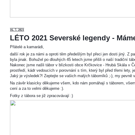
16. 7. 2021
LÉTO 2021 Severské legendy - Mám
Přátelé a kamarádi,
další rok je za námi a oproti těm předešlým byl přeci jen dosti jiný. Z
byla jinak. Bohužel po dlouhých 45 letech jsme přišli o naší tradiční t
Nakonec jsme našli tábor v blízkosti obce Krčkovice - Hrubá Skála v Č
prostředí, kádr vedoucích v porovnání s tím, který byl před třemi lety,
Jaký je výsledek?! Zeptejte se vašich malých táborníků ;-), my pevně v
Na závěr klasicky děkujeme všem, kdo nám pomáhají s táborem, všem
cení a za to velmi děkujeme :).
Fotky z tábora se již zpracovávají :)