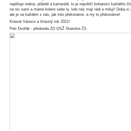
naplňuje rodina, přátelé a kamarádi, to je největší bohatství každého čl
na nic sami a máme kolem sebe ty, kdo nás mají rádi a milují! Doba si ž
ale je na každém z nás, jak toto překonáme, a my to překonáme!
Krásné Vánoce a šťastný rok 2021!
Petr Dvořák - předseda ZO OSŽ Skanska ŽS