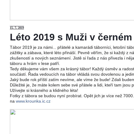
15
. 7. 2019
Léto 2019 s Muži v černém j
Tábor 2019 je za námi... přátelé a kamarádi táborníci, letošní tá
zážitky a zábava, které léto přináší. Pevně věřím, že si každý z ná
zkušeností a nových seznámení. Jistě si řada z nás přivezla i něj
táboru a hrám v lese patří.
Tedy děkujeme vám všem za krásný tábor! Každý úsměv a radost 
součástí. Řada vedoucích na tábor vkládá svou dovolenou a jedi
Jaký bude rok příští zatím nevíme, ale víme že bude! Zdali budeme
Důležité je, že máte kolem sebe své přátele a lidi, kteří tam jsou 
Užívejte si krásného a klidného léta!
Fotky z tábora se budou nyní probírat. Opět jich je více než 700
na
www.krounka.ic.cz