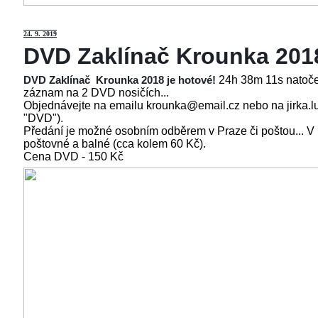
24
. 9. 2019
DVD Zaklínač Krounka 201
24h 38m 11s natoče
DVD Zaklínač Krounka 2018 je hotové!
záznam na 2 DVD nosičích...
Objednávejte na emailu krounka@email.cz nebo na jirka.l
"DVD").
Předání je možné osobním odběrem v Praze či poštou... V
poštovné a balné (cca kolem 60 Kč).
Cena
DVD - 150 Kč