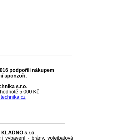
016 podpořili nákupem
í sponzoři:
hnika s.r.o.
 hodnotě 5 000 Kč
technika.cz
 KLADNO s.r.o.
ní vybavení - brány, volejbalová