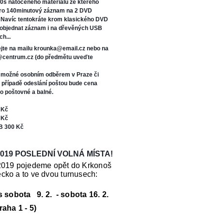
0s natočeného materiálu ze kterého
oro 140minutový záznam na 2 DVD
. Navíc tentokráte kr
om klasického DVD
 objednat záznam i na dřevěných USB
ch...
jte na mailu krounka@email.cz nebo na
s@centrum.cz (do předmětu uveďte
e možné osobním odběrem v Praze či
V případě odeslání poštou bude cena
o poštovné a balné.
 Kč
 Kč
B 300 Kč
019 POSLEDNÍ VOLNÁ MÍSTA!
2019 pojedeme opět do Krkonoš
cko a to ve dvou turnusech:
us sobota 9. 2. - sobota 16. 2.
raha 1 - 5)