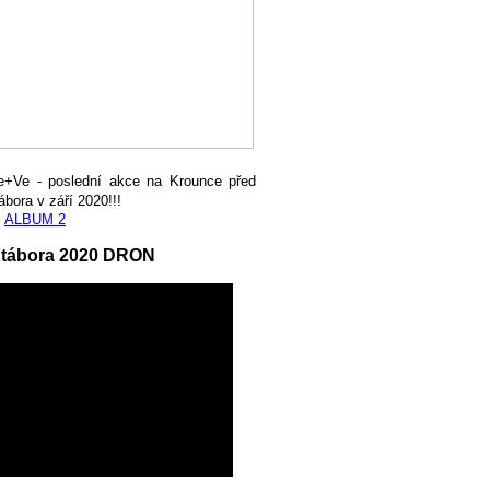
e+Ve - poslední akce na Krounce před
ábora v září 2020!!!
,
ALBUM 2
 tábora 2020 DRON