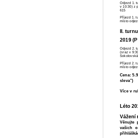
Odjezd 1. t
v 10:30) z 
615
Příjezd 1. 
místo odje
II. turn
2019 (P
Odjezd 2. t
(sraz v 9:3
Sokolovská
Příjezd 2. 
místo odje
Cena: 5.9
sleva")
Více v r
Léto 20
Vážení 
Věnujte 
vašich e
přihlášká