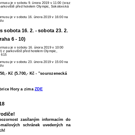
urnusu je v sobotu 9. února 2019 v 11:00 (sraz
parkoviště před hotelem Olympic, Sokolovská
turnusu je v sobotu 16. února 2019 v 16:00 na
zdu
us sobota 16. 2. - sobota 23. 2.
raha 6 - 10)
urnusu je v sobotu 16. února 2019 v 10:00
0) z parkoviště před hotelem Olympic,
 615
turnusu je v sobotu 23. února 2019 v 15:00 na
zdu
50,- Kč (5.700,- Kč - "sourozenecká
ubrice Hory a zima
ZDE
18
rodiče!
pozornost zasílaným informacím do
-mailových schránek uvedených na
ch!