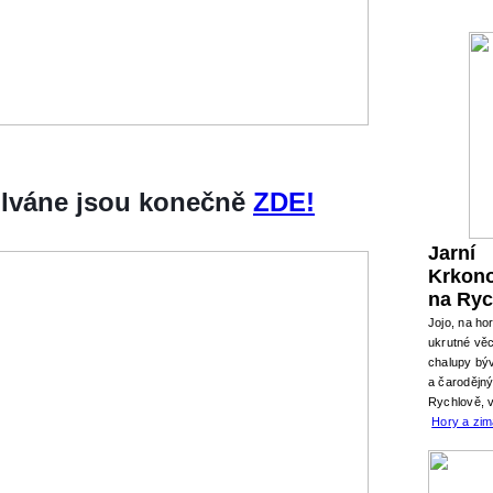
silváne jsou konečně
ZDE!
Jarní
Krkon
na Ryc
Jojo, na ho
ukrutné věc
chalupy býv
a čarodějn
Rychlově, 
Hory a zi