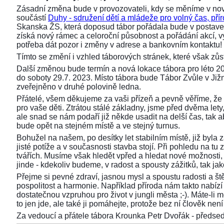
Zásadní změna bude v provozovateli, kdy se měníme v nov
součástí
Duhy - sdružení dětí a mládeže pro volný čas, přír
Skanska ŽS, která doposud tábor pořádala bude v postaven
získá nový rámec a celoroční působnost a pořádání akcí,
potřeba dát pozor i změny v adrese a bankovním kontaktu!
Tímto se změní i vzhled táborových stránek, které však z
Další změnou bude termín a nová lokace tábora pro léto 2
do soboty 29.7. 2023. Místo tábora bude Tábor Zvůle v Již
zveřejněno v druhé polovině ledna.
Přátelé, všem děkujeme za vaši přízeň a pevně věříme, že 
pro vaše děti. Ztrátou stálé základny, jsme před dvěma lety, 
ale snad se nám podaří již někde usadit na delší čas, tak aby
bude opět na stejném místě a ve stejný turnus.
Bohužel na našem, po desítky let stabilním místě, již byla
jisté potíže a v současnosti stavba stojí. Při pohledu na 
tvářích. Musíme však hledět vpřed a hledat nové možnosti,
jinde - kdekoliv budeme, v radost a spousty zážitků, tak ja
Přejme si pevné zdraví, jasnou mysl a spoustu radosti a ště
pospolitost a harmonie. Například příroda nám takto nabízí s
dostatečnou vzpruhou pro život v jungli města ;-). Máte-li 
to jen jde, ale také ji pomáhejte, protože bez ní člověk není 
Za vedoucí a přátele tábora Krounka Petr Dvořák - před