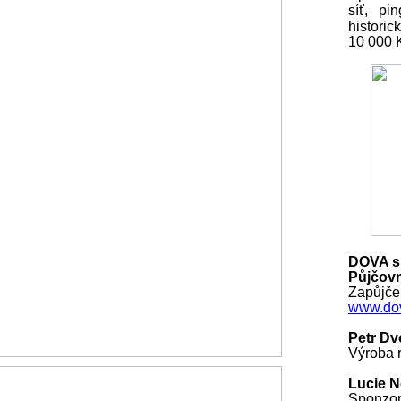
síť, pi
histori
10 000
DOVA s.
Půjčovn
Zapůjčen
www.dov
Petr Dv
Výroba r
Lucie 
Sponzo