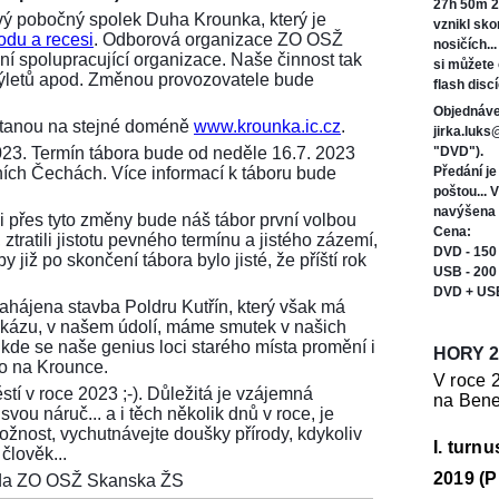
27h 50m 2
ý pobočný spolek Duha Krounka, který je
vznikl sk
odu a recesi
. Odborová organizace ZO OSŽ
nosičích..
í spolupracující organizace. Naše činnost tak
si můžete
 výletů apod. Změnou provozovatele bude
flash discí
Objednáve
ůstanou na stejné doméně
www.krounka.ic.cz
.
jirka.luk
023. Termín tábora bude od neděle 16.7. 2023
"DVD").
ních Čechách. Více informací k táboru bude
Předání j
poštou... 
navýšena 
i přes tyto změny bude náš tábor první volbou
Cena:
ztratili jistotu pevného termínu a jistého zázemí,
DVD - 150
 již po skončení tábora bylo jisté, že příští rok
USB - 200
DVD + US
 zahájena stavba Poldru Kutřín, který však má
tu zkázu, v našem údolí, máme smutek v našich
 kde se naše genius loci starého místa promění i
HORY 2
ko na Krounce.
V roce 
stí v roce 2023 ;-). Důležitá je vzájemná
na Bene
vou náruč... a i těch několik dnů v roce, je
možnost, vychutnávejte doušky přírody, kdykoliv
I. turn
člověk...
2019 (P
seda ZO OSŽ Skanska ŽS