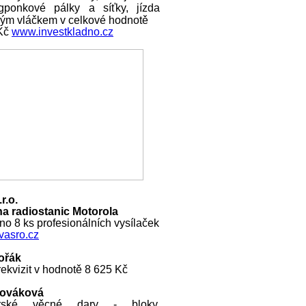
ngponkové pálky a síťky, jízda
ckým vláčkem v celkové hodnotě
 Kč
www.investkladno.cz
r.o.
a radiostanic Motorola
o 8 ks profesionálních vysílaček
asro.cz
ořák
ekvizit v hodnotě 8 625 Kč
Nováková
rské věcné dary - bloky,