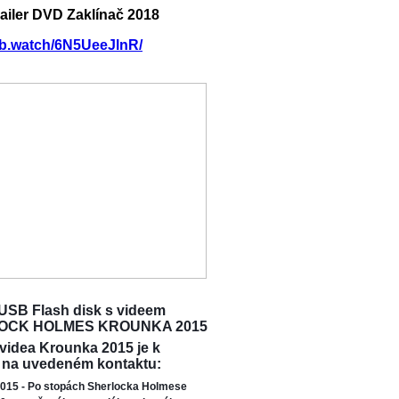
railer DVD Zaklínač 2018
/fb.watch/6N5UeeJlnR/
USB Flash disk s videem
OCK HOLMES KROUNKA 2015
 videa Krounka 2015 je k
 na uvedeném kontaktu:
015 - Po stopách Sherlocka Holmese