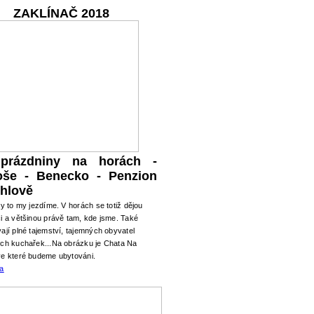
ZAKLÍNAČ 2018
 prázdniny na horách -
oše - Benecko - Penzion
hlově
ry to my jezdíme. V horách se totiž dějou
i a většinou právě tam, kde jsme. Také
ají plné tajemství, tajemných obyvatel
ých kuchařek...Na obrázku je Chata Na
ve které budeme ubytováni.
ma