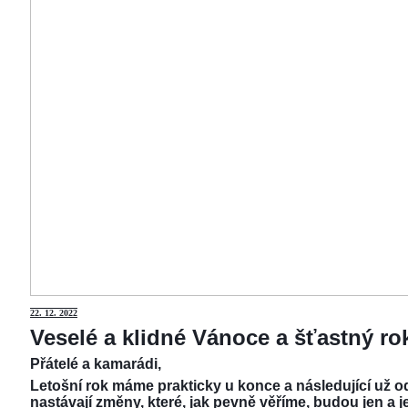
22.
12. 2022
Veselé a klidné Vánoce a šťastný r
Přátelé a kamarádi,
Letošní rok máme prakticky u konce a následující už od
nastávají změny, které, jak pevně věříme, budou jen a j