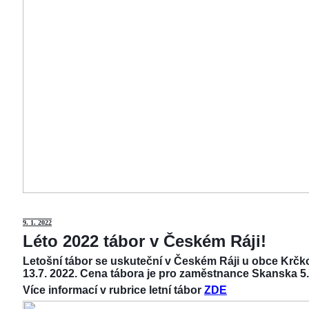
9
. 1. 2022
Léto 2022 tábor v Českém Ráji!
Letošní tábor se uskuteční v Českém Ráji u obce Krčko
13.7. 2022. Cena tábora je pro zaměstnance Skanska 5.
Více informací v rubrice letní tábor
ZDE