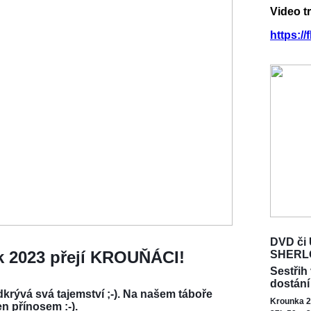
Video t
https:/
DVD či 
ok 2023 přejí KROUŇÁCI!
SHERL
Sestřih
dostání
krývá svá tajemství ;-). Na našem táboře
Krounka 2
en přínosem :-).