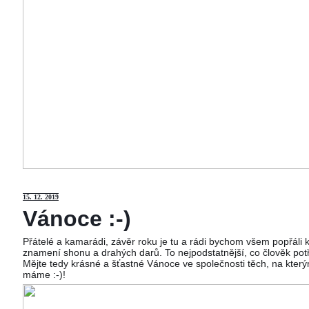
15
. 12. 2019
Vánoce :-)
Přátelé a kamarádi, závěr roku je tu a rádi bychom všem popřáli
znamení shonu a drahých darů. To nejpodstatnější, co člověk potř
Mějte tedy krásné a šťastné Vánoce ve společnosti těch, na kterým
máme :-)!