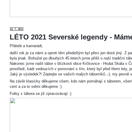
16. 7. 2021
LÉTO 2021 Severské legendy - Mám
Přátelé a kamarádi,
další rok je za námi a oproti těm předešlým byl přeci jen dosti jiný. Z
byla jinak. Bohužel po dlouhých 45 letech jsme přišli o naší tradiční t
Nakonec jsme našli tábor v blízkosti obce Krčkovice - Hrubá Skála v Č
prostředí, kádr vedoucích v porovnání s tím, který byl před třemi lety,
Jaký je výsledek?! Zeptejte se vašich malých táborníků ;-), my pevně v
Na závěr klasicky děkujeme všem, kdo nám pomáhají s táborem, všem
cení a za to velmi děkujeme :).
Fotky z tábora se již zpracovávají :)