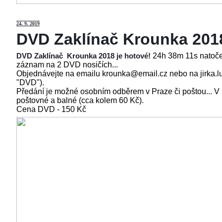
24
. 9. 2019
DVD Zaklínač Krounka 201
24h 38m 11s natoče
DVD Zaklínač Krounka 2018 je hotové!
záznam na 2 DVD nosičích...
Objednávejte na emailu krounka@email.cz nebo na jirka.l
"DVD").
Předání je možné osobním odběrem v Praze či poštou... V
poštovné a balné (cca kolem 60 Kč).
Cena
DVD - 150 Kč