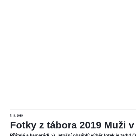
5
. 8. 2019
Fotky z tábora 2019 Muži v
Přátelé a kamarádi :-), letošní obsáhlý výběr fotek je tady!