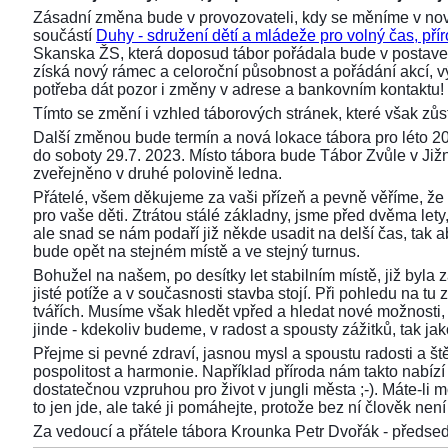
Zásadní změna bude v provozovateli, kdy se měníme v nov
součástí
Duhy - sdružení dětí a mládeže pro volný čas, přír
Skanska ŽS, která doposud tábor pořádala bude v postaven
získá nový rámec a celoroční působnost a pořádání akcí,
potřeba dát pozor i změny v adrese a bankovním kontaktu!
Tímto se změní i vzhled táborových stránek, které však z
Další změnou bude termín a nová lokace tábora pro léto 2
do soboty 29.7. 2023. Místo tábora bude Tábor Zvůle v Již
zveřejněno v druhé polovině ledna.
Přátelé, všem děkujeme za vaši přízeň a pevně věříme, že 
pro vaše děti. Ztrátou stálé základny, jsme před dvěma lety, 
ale snad se nám podaří již někde usadit na delší čas, tak aby
bude opět na stejném místě a ve stejný turnus.
Bohužel na našem, po desítky let stabilním místě, již byla
jisté potíže a v současnosti stavba stojí. Při pohledu na 
tvářích. Musíme však hledět vpřed a hledat nové možnosti,
jinde - kdekoliv budeme, v radost a spousty zážitků, tak ja
Přejme si pevné zdraví, jasnou mysl a spoustu radosti a ště
pospolitost a harmonie. Například příroda nám takto nabízí s
dostatečnou vzpruhou pro život v jungli města ;-). Máte-li 
to jen jde, ale také ji pomáhejte, protože bez ní člověk není 
Za vedoucí a přátele tábora Krounka Petr Dvořák - před