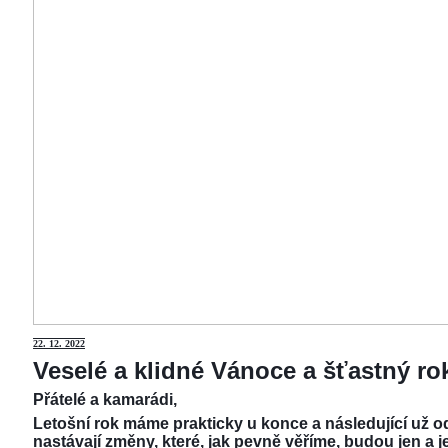
22.
12. 2022
Veselé a klidné Vánoce a šťastný r
Přátelé a kamarádi,
Letošní rok máme prakticky u konce a následující už od
nastávají změny, které, jak pevně věříme, budou jen a j