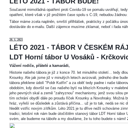
LÉTO 2021 - TÁBOR BUDE!
Současné mimořádná opatření proti Covidu-19 se pomalu uvolňují, tedy 
opatření, které však v již prožitém čase spolu s C-19, nebudou žádnou 
Tábor máme zcela naplněn, smrští přilhlášek, prakticky z počátku únor
dostáváte do e-mailu. Další zájemce musíme zklamat, neboť i řada náh
20
. 1. 2021
LÉTO 2021 - TÁBOR V ČESKÉM RÁJ
LDT Horní tábor U Vosáků - Krčkovice
Vážení rodiče, přátelé a kamarádi,
Historie našeho tábora je již z konce 70. let minulého století... tedy d
Krounky. Ale jak jsme již v minulých letech avizovali, jednoho dne bu
tábora překlene údolí "Poldr Kutřín" a za oběť tedy padne i naše tábor
obdobím, kdy dovršil se čas našeho bytí na březích Krounky v malebné
jeho pevných skal a země "zahryznou" mechanismy, jenž svou silou pro
tím ochrání obydlí dále po proudu říček Krounky a Novohraky. Možná by 
hráz, vyřeší se důsledek a zůstává příčina... už je to tak, nedá se nic d
hledět vstříc novým zítřkům. Léto 2021 je tu dříve nežli schováme zimn
tradici, letošní rok nám bude útočištěm stanový tábor LDT Horní tábo
svém, ale budeme na táboře a my doufáme, že tu toho budete s námi!
Z