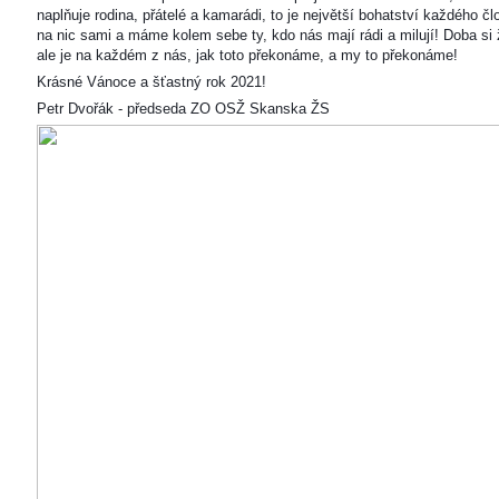
naplňuje rodina, přátelé a kamarádi, to je největší bohatství každého čl
na nic sami a máme kolem sebe ty, kdo nás mají rádi a milují! Doba si ž
ale je na každém z nás, jak toto překonáme, a my to překonáme!
Krásné Vánoce a šťastný rok 2021!
Petr Dvořák - předseda ZO OSŽ Skanska ŽS