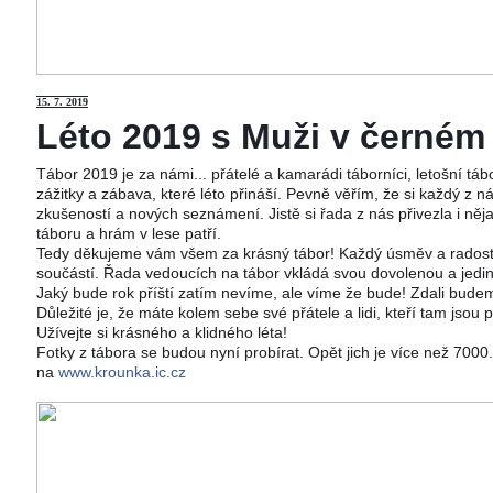
15
. 7. 2019
Léto 2019 s Muži v černém j
Tábor 2019 je za námi... přátelé a kamarádi táborníci, letošní tá
zážitky a zábava, které léto přináší. Pevně věřím, že si každý z ná
zkušeností a nových seznámení. Jistě si řada z nás přivezla i něj
táboru a hrám v lese patří.
Tedy děkujeme vám všem za krásný tábor! Každý úsměv a radost 
součástí. Řada vedoucích na tábor vkládá svou dovolenou a jedi
Jaký bude rok příští zatím nevíme, ale víme že bude! Zdali budeme
Důležité je, že máte kolem sebe své přátele a lidi, kteří tam jsou 
Užívejte si krásného a klidného léta!
Fotky z tábora se budou nyní probírat. Opět jich je více než 700
na
www.krounka.ic.cz