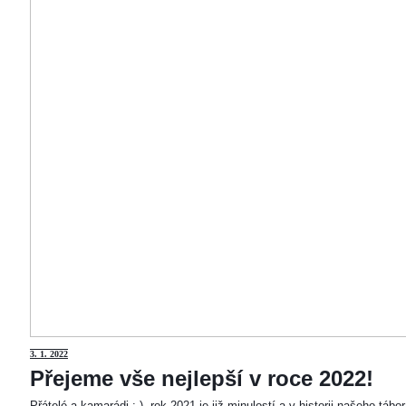
3
. 1. 2022
Přejeme vše nejlepší v roce 2022!
Přátelé a kamarádi :-). rok 2021 je již minulostí a v historii našeho táb