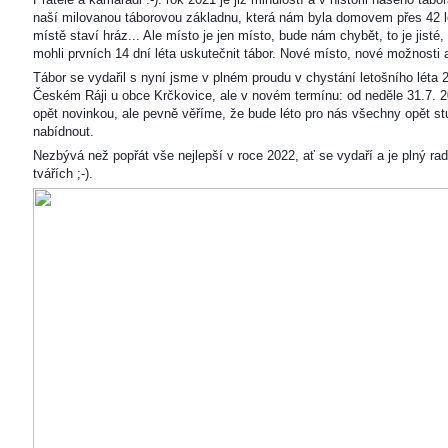
naší milovanou táborovou základnu, která nám byla domovem přes 42 l
místě staví hráz... Ale místo je jen místo, bude nám chybět, to je jisté
mohli prvních 14 dní léta uskutečnit tábor. Nové místo, nové možnosti
Tábor se vydařil s nyní jsme v plném proudu v chystání letošního léta 
Českém Ráji u obce Krčkovice, ale v novém termínu: od neděle 31.7. 2
opět novinkou, ale pevně věříme, že bude léto pro nás všechny opět s
nabídnout.
Nezbývá než popřát vše nejlepší v roce 2022, ať se vydaří a je plný ra
tvářích ;-).