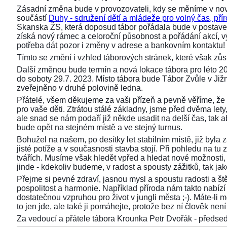
Zásadní změna bude v provozovateli, kdy se měníme v nov
součástí
Duhy - sdružení dětí a mládeže pro volný čas, přír
Skanska ŽS, která doposud tábor pořádala bude v postaven
získá nový rámec a celoroční působnost a pořádání akcí,
potřeba dát pozor i změny v adrese a bankovním kontaktu!
Tímto se změní i vzhled táborových stránek, které však z
Další změnou bude termín a nová lokace tábora pro léto 2
do soboty 29.7. 2023. Místo tábora bude Tábor Zvůle v Již
zveřejněno v druhé polovině ledna.
Přátelé, všem děkujeme za vaši přízeň a pevně věříme, že 
pro vaše děti. Ztrátou stálé základny, jsme před dvěma lety, 
ale snad se nám podaří již někde usadit na delší čas, tak aby
bude opět na stejném místě a ve stejný turnus.
Bohužel na našem, po desítky let stabilním místě, již byla
jisté potíže a v současnosti stavba stojí. Při pohledu na 
tvářích. Musíme však hledět vpřed a hledat nové možnosti,
jinde - kdekoliv budeme, v radost a spousty zážitků, tak ja
Přejme si pevné zdraví, jasnou mysl a spoustu radosti a ště
pospolitost a harmonie. Například příroda nám takto nabízí s
dostatečnou vzpruhou pro život v jungli města ;-). Máte-li 
to jen jde, ale také ji pomáhejte, protože bez ní člověk není 
Za vedoucí a přátele tábora Krounka Petr Dvořák - před