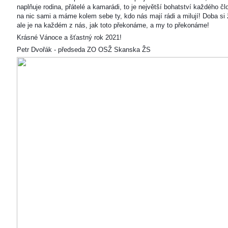
naplňuje rodina, přátelé a kamarádi, to je největší bohatství každého čl
na nic sami a máme kolem sebe ty, kdo nás mají rádi a milují! Doba si ž
ale je na každém z nás, jak toto překonáme, a my to překonáme!
Krásné Vánoce a šťastný rok 2021!
Petr Dvořák - předseda ZO OSŽ Skanska ŽS