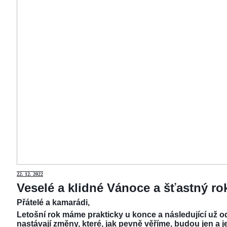
22.
12. 2022
Veselé a klidné Vánoce a šťastný r
Přátelé a kamarádi,
Letošní rok máme prakticky u konce a následující už od
nastávají změny, které, jak pevně věříme, budou jen a j