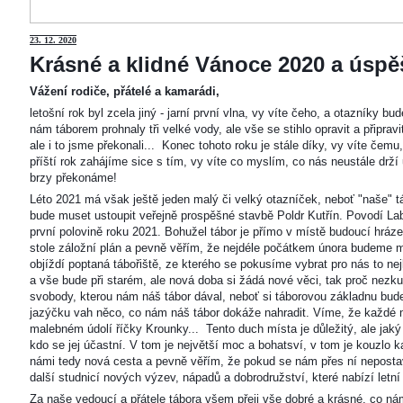
23
. 12. 2020
Krásné a klidné Vánoce 2020 a úspěš
Vážení rodiče, přátelé a kamarádi,
letošní rok byl zcela jiný - jarní první vlna, vy víte čeho, a otazníky 
nám táborem prohnaly tři velké vody, ale vše se stihlo opravit a připravi
ale i to jsme překonali... Konec tohoto roku je stále díky, vy víte čemu
příští rok zahájíme sice s tím, vy víte co myslím, co nás neustále drží
brzy překonáme!
Léto 2021 má však ještě jeden malý či velký otazníček, neboť "naše"
bude muset ustoupit veřejně prospěšné stavbě Poldr Kutřín. Povodí Labe 
první polovině roku 2021. Bohužel tábor je přímo v místě budoucí hráze,
stole záložní plán a pevně věřím, že nejdéle počátkem února budeme m
objíždí poptaná tábořiště, ze kterého se pokusíme vybrat pro nás to n
a vše bude při starém, ale nová doba si žádá nové věci, tak proč nezkus
svobody, kterou nám náš tábor dával, neboť si táborovou základnu bu
jazýčku vah něco, co nám náš tábor dokáže nahradit. Víme, že každé m
malebném údolí říčky Krounky... Tento duch místa je důležitý, ale jaký
kdo se jej účastní. V tom je největší moc a bohatsví, v tom je kouzlo 
námi tedy nová cesta a pevně věřím, že pokud se nám přes ní nepostaví
další studnicí nových výzev, nápadů a dobrodružství, které nabízí letní
Za naše vedoucí a přátele tábora všem přeji vše dobré a krásné, co ná