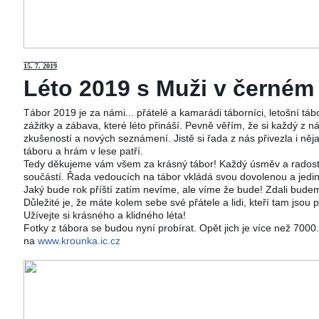
15
. 7. 2019
Léto 2019 s Muži v černém j
Tábor 2019 je za námi... přátelé a kamarádi táborníci, letošní tá
zážitky a zábava, které léto přináší. Pevně věřím, že si každý z ná
zkušeností a nových seznámení. Jistě si řada z nás přivezla i něj
táboru a hrám v lese patří.
Tedy děkujeme vám všem za krásný tábor! Každý úsměv a radost 
součástí. Řada vedoucích na tábor vkládá svou dovolenou a jedi
Jaký bude rok příští zatím nevíme, ale víme že bude! Zdali budeme
Důležité je, že máte kolem sebe své přátele a lidi, kteří tam jsou 
Užívejte si krásného a klidného léta!
Fotky z tábora se budou nyní probírat. Opět jich je více než 700
na
www.krounka.ic.cz