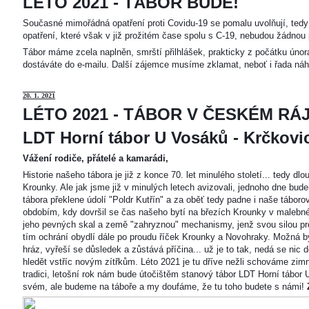
LÉTO 2021 - TÁBOR BUDE!
Současné mimořádná opatření proti Covidu-19 se pomalu uvolňují, tedy 
opatření, které však v již prožitém čase spolu s C-19, nebudou žádnou 
Tábor máme zcela naplněn, smrští přilhlášek, prakticky z počátku únor
dostáváte do e-mailu. Další zájemce musíme zklamat, neboť i řada náh
20
. 1. 2021
LÉTO 2021 - TÁBOR V ČESKÉM RÁJ
LDT Horní tábor U Vosáků - Krčkovice
Vážení rodiče, přátelé a kamarádi,
Historie našeho tábora je již z konce 70. let minulého století... tedy d
Krounky. Ale jak jsme již v minulých letech avizovali, jednoho dne bu
tábora překlene údolí "Poldr Kutřín" a za oběť tedy padne i naše tábor
obdobím, kdy dovršil se čas našeho bytí na březích Krounky v malebné
jeho pevných skal a země "zahryznou" mechanismy, jenž svou silou pro
tím ochrání obydlí dále po proudu říček Krounky a Novohraky. Možná by 
hráz, vyřeší se důsledek a zůstává příčina... už je to tak, nedá se nic d
hledět vstříc novým zítřkům. Léto 2021 je tu dříve nežli schováme zimn
tradici, letošní rok nám bude útočištěm stanový tábor LDT Horní tábo
svém, ale budeme na táboře a my doufáme, že tu toho budete s námi!
Z