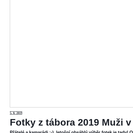
5
. 8. 2019
Fotky z tábora 2019 Muži v
Přátelé a kamarádi :-), letošní obsáhlý výběr fotek je tady!