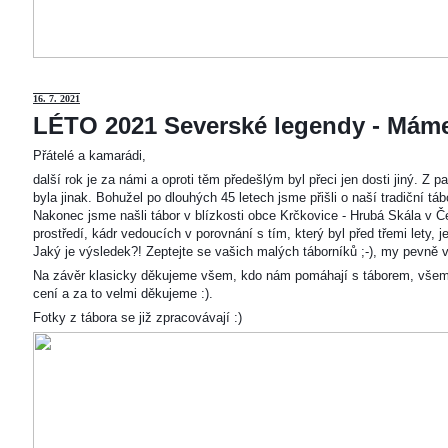
16. 7. 2021
LÉTO 2021 Severské legendy - Mám
Přátelé a kamarádi,
další rok je za námi a oproti těm předešlým byl přeci jen dosti jiný. Z
byla jinak. Bohužel po dlouhých 45 letech jsme přišli o naší tradiční t
Nakonec jsme našli tábor v blízkosti obce Krčkovice - Hrubá Skála v Č
prostředí, kádr vedoucích v porovnání s tím, který byl před třemi lety,
Jaký je výsledek?! Zeptejte se vašich malých táborníků ;-), my pevně v
Na závěr klasicky děkujeme všem, kdo nám pomáhají s táborem, všem
cení a za to velmi děkujeme :).
Fotky z tábora se již zpracovávají :)