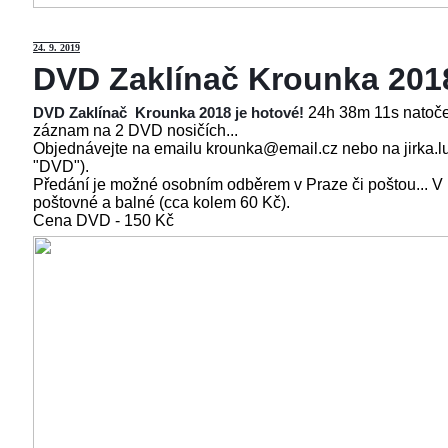
24
. 9. 2019
DVD Zaklínač Krounka 201
24h 38m 11s natoče
DVD Zaklínač Krounka 2018 je hotové!
záznam na 2 DVD nosičích...
Objednávejte na emailu krounka@email.cz nebo na jirka.l
"DVD").
Předání je možné osobním odběrem v Praze či poštou... V
poštovné a balné (cca kolem 60 Kč).
Cena
DVD - 150 Kč