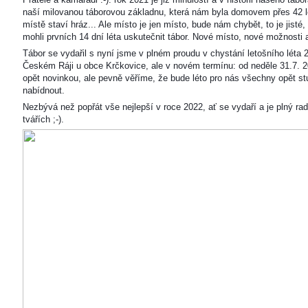
naší milovanou táborovou základnu, která nám byla domovem přes 42 l
místě staví hráz... Ale místo je jen místo, bude nám chybět, to je jisté
mohli prvních 14 dní léta uskutečnit tábor. Nové místo, nové možnosti
Tábor se vydařil s nyní jsme v plném proudu v chystání letošního léta 
Českém Ráji u obce Krčkovice, ale v novém termínu: od neděle 31.7. 2
opět novinkou, ale pevně věříme, že bude léto pro nás všechny opět s
nabídnout.
Nezbývá než popřát vše nejlepší v roce 2022, ať se vydaří a je plný ra
tvářích ;-).