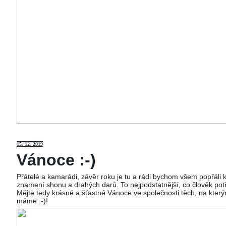
15
. 12. 2019
Vánoce :-)
Přátelé a kamarádi, závěr roku je tu a rádi bychom všem popřáli
znamení shonu a drahých darů. To nejpodstatnější, co člověk potř
Mějte tedy krásné a šťastné Vánoce ve společnosti těch, na kterým
máme :-)!