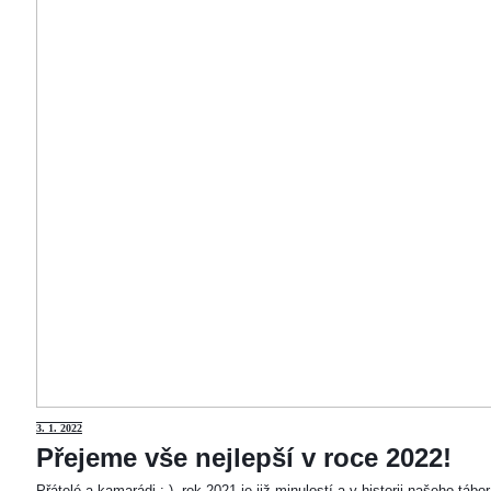
3
. 1. 2022
Přejeme vše nejlepší v roce 2022!
Přátelé a kamarádi :-). rok 2021 je již minulostí a v historii našeho táb